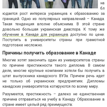
на
бл
юдается рост интереса украинцев к образованию за
границей. Одно из популярных направлений – Канада.
Такая тенденция вполне объяснима. В этой стране
довольно большая украинская диаспора. К тому же
обучение в Канаде для украинцев
доступно по цене.
Поступить в университеты страны при грамотной
подготовке несложно.
Причины получить образование в Канаде
Многие хотят закончить один из университетов страны
по причине престижности такого диплома. В самом
деле, многие крупные компании хотели бы получить в
штат выпускника канадского ВУЗа. Причем речь идет
не только об украинских предприятиях. Дипломы
канадских университетов котируются по всему миру.
Разумеется, престижность – далеко не единственная
причина отправиться на учебу в Канаду. Образование в
стране имеет целый ряд преимуществ: