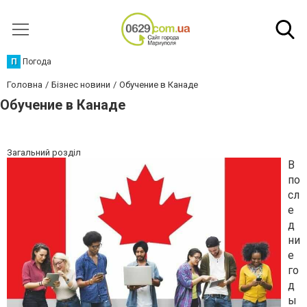
П
Погода
Головна
Бізнес новини
Обучение в Канаде
Обучение в Канаде
Загальний розділ
В
по
сл
е
д
ни
е
го
д
ы