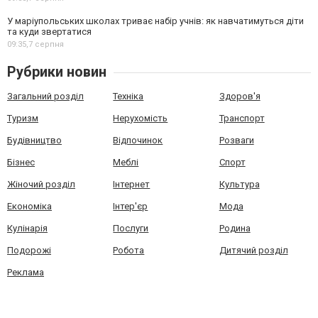
У маріупольських школах триває набір учнів: як навчатимуться діти
та куди звертатися
09:35,
7 серпня
Рубрики новин
Загальний розділ
Техніка
Здоров'я
Туризм
Нерухомість
Транспорт
Будівництво
Відпочинок
Розваги
Бізнес
Меблі
Спорт
Жіночий розділ
Інтернет
Культура
Економіка
Інтер'єр
Мода
Кулінарія
Послуги
Родина
Подорожі
Робота
Дитячий розділ
Реклама