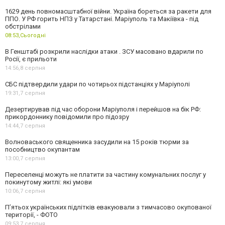
1629 день повномасштабної війни. Україна бореться за ракети для
ППО. У РФ горить НПЗ у Татарстані. Маріуполь та Макіївка - під
обстрілами
08:53,
Сьогодні
В Генштабі розкрили наслідки атаки . ЗСУ масовано вдарили по
Росії, є прильоти
14:56,
8 серпня
СБС підтвердили удари по чотирьох підстанціях у Маріуполі
19:31,
7 серпня
Дезертирував під час оборони Маріуполя і перейшов на бік РФ:
прикордоннику повідомили про підозру
14:44,
7 серпня
Волноваського священника засудили на 15 років тюрми за
пособництво окупантам
13:00,
7 серпня
Переселенці можуть не платити за частину комунальних послуг у
покинутому житлі: які умови
10:06,
7 серпня
П’ятьох українських підлітків евакуювали з тимчасово окупованої
території, - ФОТО
09:53,
7 серпня