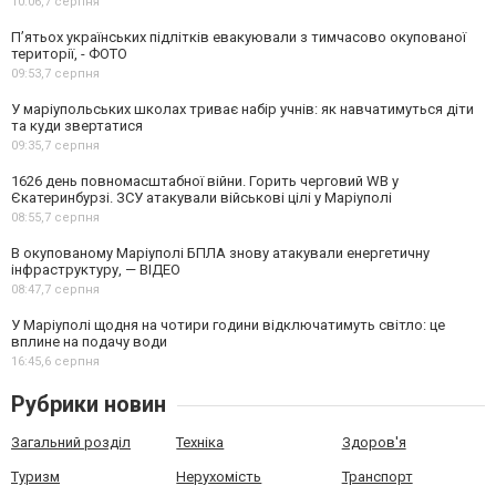
10:06,
7 серпня
П’ятьох українських підлітків евакуювали з тимчасово окупованої
території, - ФОТО
09:53,
7 серпня
У маріупольських школах триває набір учнів: як навчатимуться діти
та куди звертатися
09:35,
7 серпня
1626 день повномасштабної війни. Горить черговий WB у
Єкатеринбурзі. ЗСУ атакували військові цілі у Маріуполі
08:55,
7 серпня
В окупованому Маріуполі БПЛА знову атакували енергетичну
інфраструктуру, — ВІДЕО
08:47,
7 серпня
У Маріуполі щодня на чотири години відключатимуть світло: це
вплине на подачу води
16:45,
6 серпня
Рубрики новин
Загальний розділ
Техніка
Здоров'я
Туризм
Нерухомість
Транспорт