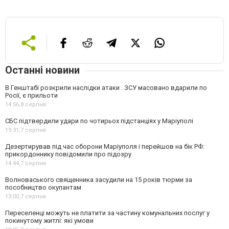
Останні новини
В Генштабі розкрили наслідки атаки . ЗСУ масовано вдарили по
Росії, є прильоти
14:56,
8 серпня
СБС підтвердили удари по чотирьох підстанціях у Маріуполі
19:31,
7 серпня
Дезертирував під час оборони Маріуполя і перейшов на бік РФ:
прикордоннику повідомили про підозру
14:44,
7 серпня
Волноваського священника засудили на 15 років тюрми за
пособництво окупантам
13:00,
7 серпня
Переселенці можуть не платити за частину комунальних послуг у
покинутому житлі: які умови