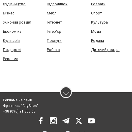
Будівництво
Відпочинок
Розваги
Бізнес
Меблі
Спорт
Жіночий розділ
Інтернет
Культура
Економіка
Інтер'єр
Мода
Кулінарія
Послуги
Родина
Подорожі
Робота
Дитячий розділ
Реклама
Реклама на сайті
Франшиза "CitySites"
+38 (096) 91 303 68