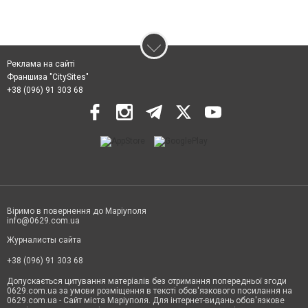
Реклама на сайті
Франшиза "CitySites"
+38 (096) 91 303 68
Віримо в повернення до Маріуполя
info@0629.com.ua
Журналисты сайта
+38 (096) 91 303 68
Допускається цитування матеріалів без отримання попередньої згоди
0629.com.ua за умови розміщення в тексті обов'язкового посилання на
0629.com.ua - Сайт міста Маріуполя. Для інтернет-видань обов'язкове