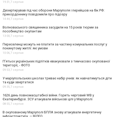
19:31,
7 серпня
Дезертирував під час оборони Маріуполя і перейшов на бік РФ:
прикордоннику повідомили про підозру
14:44,
7 серпня
Волноваського священника засудили на 15 років тюрми за
пособництво окупантам
13:00,
7 серпня
Переселенці можуть не платити за частину комунальних послуг у
покинутому житлі: які умови
10:06,
7 серпня
П’ятьох українських підлітків евакуювали з тимчасово окупованої
території, - ФОТО
09:53,
7 серпня
У маріупольських школах триває набір учнів: як навчатимуться діти
та куди звертатися
09:35,
7 серпня
1626 день повномасштабної війни. Горить черговий WB у
Єкатеринбурзі. ЗСУ атакували військові цілі у Маріуполі
08:55,
7 серпня
В окупованому Маріуполі БПЛА знову атакували енергетичну
інфраструктуру, — ВІДЕО