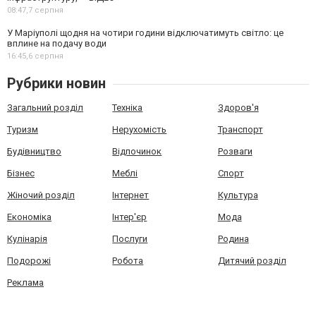
08:47,
7 серпня
У Маріуполі щодня на чотири години відключатимуть світло: це
вплине на подачу води
16:45,
6 серпня
Рубрики новин
Загальний розділ
Техніка
Здоров'я
Туризм
Нерухомість
Транспорт
Будівництво
Відпочинок
Розваги
Бізнес
Меблі
Спорт
Жіночий розділ
Інтернет
Культура
Економіка
Інтер'єр
Мода
Кулінарія
Послуги
Родина
Подорожі
Робота
Дитячий розділ
Реклама