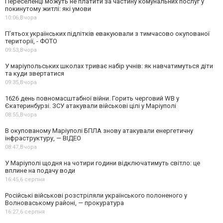
Переселенці можуть не платити за частину комунальних послуг у
покинутому житлі: які умови
10:06,
Вчора
П’ятьох українських підлітків евакуювали з тимчасово окупованої
території, - ФОТО
09:53,
Вчора
У маріупольських школах триває набір учнів: як навчатимуться діти
та куди звертатися
09:35,
Вчора
1626 день повномасштабної війни. Горить черговий WB у
Єкатеринбурзі. ЗСУ атакували військові цілі у Маріуполі
08:55,
Вчора
В окупованому Маріуполі БПЛА знову атакували енергетичну
інфраструктуру, — ВІДЕО
08:47,
Вчора
У Маріуполі щодня на чотири години відключатимуть світло: це
вплине на подачу води
16:45,
6 серпня
Російські військові розстріляли українського полоненого у
Волноваському районі, — прокуратура
16:27,
6 серпня