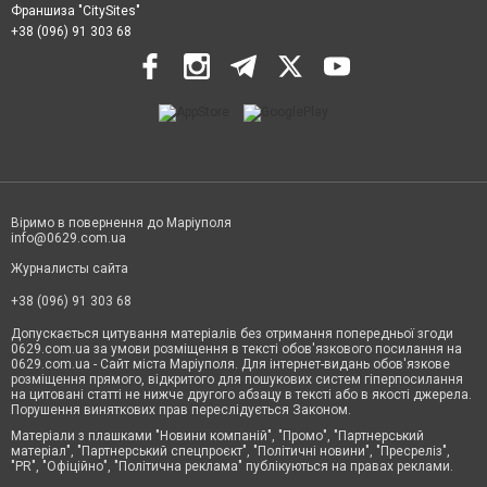
Франшиза "CitySites"
+38 (096) 91 303 68
Віримо в повернення до Маріуполя
info@0629.com.ua
Журналисты сайта
+38 (096) 91 303 68
Допускається цитування матеріалів без отримання попередньої згоди
0629.com.ua за умови розміщення в тексті обов'язкового посилання на
0629.com.ua - Сайт міста Маріуполя. Для інтернет-видань обов'язкове
розміщення прямого, відкритого для пошукових систем гіперпосилання
на цитовані статті не нижче другого абзацу в тексті або в якості джерела.
Порушення виняткових прав переслідується Законом.
Матеріали з плашками "Новини компаній", "Промо", "Партнерський
матеріал", "Партнерський спецпроєкт", "Політичні новини", "Пресреліз",
"PR", "Офіційно", "Політична реклама" публікуються на правах реклами.