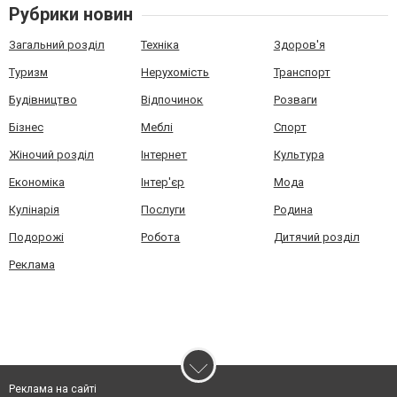
Рубрики новин
Загальний розділ
Техніка
Здоров'я
Туризм
Нерухомість
Транспорт
Будівництво
Відпочинок
Розваги
Бізнес
Меблі
Спорт
Жіночий розділ
Інтернет
Культура
Економіка
Інтер'єр
Мода
Кулінарія
Послуги
Родина
Подорожі
Робота
Дитячий розділ
Реклама
Реклама на сайті