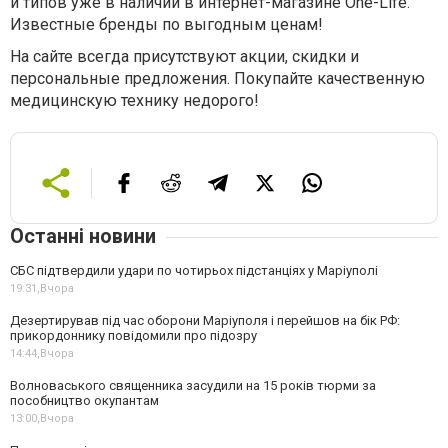
и типов уже в наличии в интернет-магазине One-Life.
Известные бренды по выгодным ценам!
На сайте всегда присутствуют акции, скидки и
персональные предложения. Покупайте качественную
медицинскую технику недорого!
Останні новини
СБС підтвердили удари по чотирьох підстанціях у Маріуполі
19:31,
Вчора
Дезертирував під час оборони Маріуполя і перейшов на бік РФ:
прикордоннику повідомили про підозру
14:44,
Вчора
Волноваського священника засудили на 15 років тюрми за
пособництво окупантам
13:00,
Вчора