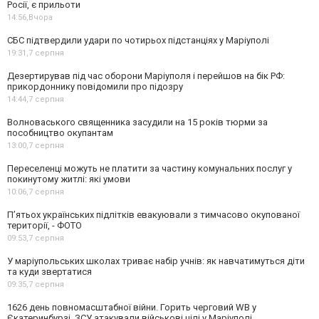
Росії, є прильоти
14:56,
Вчора
СБС підтвердили удари по чотирьох підстанціях у Маріуполі
19:31,
7 серпня
Дезертирував під час оборони Маріуполя і перейшов на бік РФ:
прикордоннику повідомили про підозру
14:44,
7 серпня
Волноваського священника засудили на 15 років тюрми за
пособництво окупантам
13:00,
7 серпня
Переселенці можуть не платити за частину комунальних послуг у
покинутому житлі: які умови
10:06,
7 серпня
П’ятьох українських підлітків евакуювали з тимчасово окупованої
території, - ФОТО
09:53,
7 серпня
У маріупольських школах триває набір учнів: як навчатимуться діти
та куди звертатися
09:35,
7 серпня
1626 день повномасштабної війни. Горить черговий WB у
Єкатеринбурзі. ЗСУ атакували військові цілі у Маріуполі