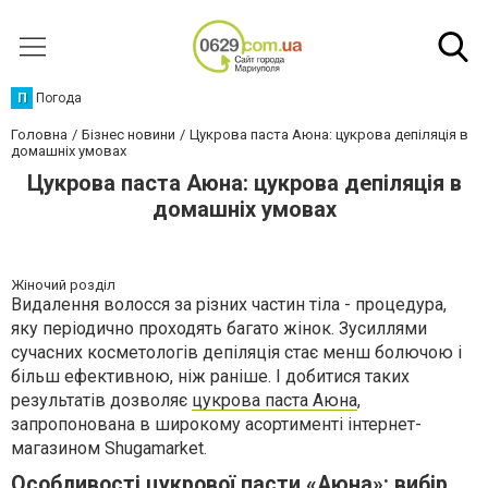
П
Погода
Головна
Бізнес новини
Цукрова паста Аюна: цукрова депіляція в
домашніх умовах
Цукрова паста Аюна: цукрова депіляція в
домашніх умовах
Жіночий розділ
Видалення волосся за різних частин тіла - процедура,
яку періодично проходять багато жінок. Зусиллями
сучасних косметологів депіляція стає менш болючою і
більш ефективною, ніж раніше. І добитися таких
результатів дозволяє
цукрова паста Аюна
,
запропонована в широкому асортименті інтернет-
магазином Shugamarket.
Особливості цукрової пасти «Аюна»: вибір