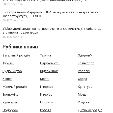
08:55,
7 серпня
В окупованому Маріуполі БПЛА знову атакували енергетичну
інфраструктуру, — ВІДЕО
08:47,
7 серпня
У Маріуполі щодня на чотири години відключатимуть світло: це
вплине на подачу води
16:45,
6 серпня
Рубрики новин
Загальний розділ
Техніка
Здоров'я
Туризм
Нерухомість
Транспорт
Будівництво
Відпочинок
Розваги
Бізнес
Меблі
Спорт
Жіночий розділ
Інтернет
Культура
Економіка
Інтер'єр
Мода
Кулінарія
Послуги
Родина
Подорожі
Робота
Дитячий розділ