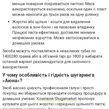
менша поверхня покривається пастою. Маса
використовується економно, оскільки один її пласт
можна наносити до трьох разів на одну ділянку.
Жорсткі або щільні - кошти для видалення
волосків в зоні бікіні і на пахвових впадинку.
Працює паста ефективно, доставляє мінімум
неприємних відчуттів. Може застосовуватися в
домашніх умовах.
Засоби можуть поставлятися в невеликих тубах по
1400280 грамів або в об'ємній тарі до 1800 р вибирати
останній варіант рекомендується для салонного
використання.
У чому особливість і гідність шугаринга
«Аюна»?
Засіб високо цінують професіонали галузі і прості
покупці, які збираються проводити солодку процедуру в
домашніх умовах.
Компанія Shugamarket
пропонує
купувати для цього жорсткі і середньої щільності пасти,