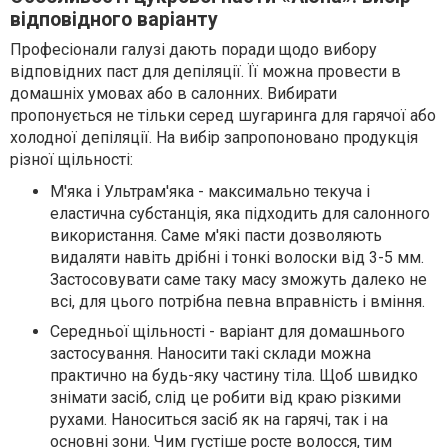
відповідного варіанту
Професіонали галузі дають поради щодо вибору
відповідних паст для депіляції. Її можна провести в
домашніх умовах або в салонних. Вибирати
пропонується не тільки серед шугаринга для гарячої або
холодної депіляції. На вибір запропоновано продукція
різної щільності:
М'яка і Ультрам'яка - максимально текуча і
еластична субстанція, яка підходить для салонного
використання. Саме м'які пасти дозволяють
видаляти навіть дрібні і тонкі волоски від 3-5 мм.
Застосовувати саме таку масу зможуть далеко не
всі, для цього потрібна певна вправність і вміння.
Середньої щільності - варіант для домашнього
застосування. Наносити такі склади можна
практично на будь-яку частину тіла. Щоб швидко
знімати засіб, слід це робити від краю різкими
рухами. Наноситься засіб як на гарячі, так і на
основні зони. Чим густіше росте волосся, тим