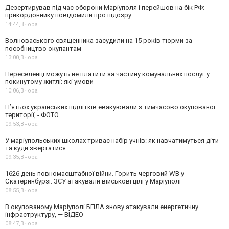
Дезертирував під час оборони Маріуполя і перейшов на бік РФ:
прикордоннику повідомили про підозру
14:44,
Вчора
Волноваського священника засудили на 15 років тюрми за
пособництво окупантам
13:00,
Вчора
Переселенці можуть не платити за частину комунальних послуг у
покинутому житлі: які умови
10:06,
Вчора
П’ятьох українських підлітків евакуювали з тимчасово окупованої
території, - ФОТО
09:53,
Вчора
У маріупольських школах триває набір учнів: як навчатимуться діти
та куди звертатися
09:35,
Вчора
1626 день повномасштабної війни. Горить черговий WB у
Єкатеринбурзі. ЗСУ атакували військові цілі у Маріуполі
08:55,
Вчора
В окупованому Маріуполі БПЛА знову атакували енергетичну
інфраструктуру, — ВІДЕО
08:47,
Вчора