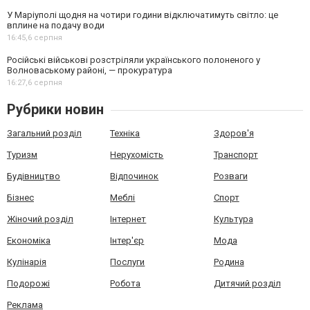
У Маріуполі щодня на чотири години відключатимуть світло: це
вплине на подачу води
16:45,
6 серпня
Російські військові розстріляли українського полоненого у
Волноваському районі, — прокуратура
16:27,
6 серпня
Рубрики новин
Загальний розділ
Техніка
Здоров'я
Туризм
Нерухомість
Транспорт
Будівництво
Відпочинок
Розваги
Бізнес
Меблі
Спорт
Жіночий розділ
Інтернет
Культура
Економіка
Інтер'єр
Мода
Кулінарія
Послуги
Родина
Подорожі
Робота
Дитячий розділ
Реклама