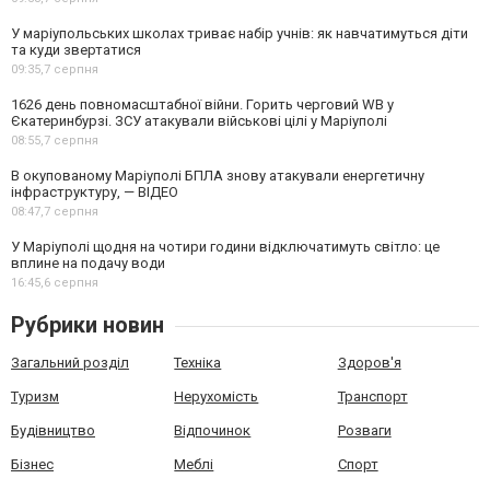
У маріупольських школах триває набір учнів: як навчатимуться діти
та куди звертатися
09:35,
7 серпня
1626 день повномасштабної війни. Горить черговий WB у
Єкатеринбурзі. ЗСУ атакували військові цілі у Маріуполі
08:55,
7 серпня
В окупованому Маріуполі БПЛА знову атакували енергетичну
інфраструктуру, — ВІДЕО
08:47,
7 серпня
У Маріуполі щодня на чотири години відключатимуть світло: це
вплине на подачу води
16:45,
6 серпня
Рубрики новин
Загальний розділ
Техніка
Здоров'я
Туризм
Нерухомість
Транспорт
Будівництво
Відпочинок
Розваги
Бізнес
Меблі
Спорт