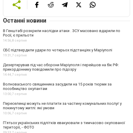
Останні новини
В Генштабі розкрили наслідки атаки . ЗСУ масовано вдарили по
Росії, є прильоти
14:56,
8 серпня
СБС підтвердили удари по чотирьох підстанціях у Маріуполі
19:31,
7 серпня
Дезертирував під час оборони Маріуполя і перейшов на бік РФ:
прикордоннику повідомили про підозру
14:44,
7 серпня
Волноваського священника засудили на 15 років тюрми за
пособництво окупантам
13:00,
7 серпня
Переселенці можуть не платити за частину комунальних послуг у
покинутому житлі: які умови
10:06,
7 серпня
П’ятьох українських підлітків евакуювали з тимчасово окупованої
території, - ФОТО
09:53,
7 серпня