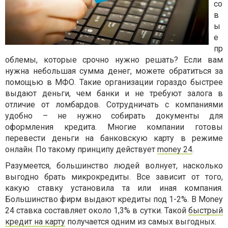
со
в
ы
е
пр
облемы, которые срочно нужно решать? Если вам
нужна небольшая сумма денег, можете обратиться за
помощью в МФО. Такие организации гораздо быстрее
выдают деньги, чем банки и не требуют залога в
отличие от ломбардов. Сотрудничать с компаниями
удобно – не нужно собирать документы для
оформления кредита. Многие компании готовы
перевести деньги на банковскую карту в режиме
онлайн. По такому принципу действует
money 24
.
Разумеется, большинство людей волнует, насколько
выгодно брать микрокредиты. Все зависит от того,
какую ставку установила та или иная компания.
Большинство фирм выдают кредиты под 1-2%. В Money
24 ставка составляет около 1,3% в сутки. Такой
быстрый
кредит на карту
получается одним из самых выгодных.