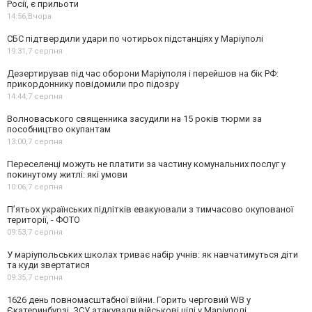
Росії, є прильоти
14:56,
Вчора
СБС підтвердили удари по чотирьох підстанціях у Маріуполі
19:31,
7 серпня
Дезертирував під час оборони Маріуполя і перейшов на бік РФ:
прикордоннику повідомили про підозру
14:44,
7 серпня
Волноваського священника засудили на 15 років тюрми за
пособництво окупантам
13:00,
7 серпня
Переселенці можуть не платити за частину комунальних послуг у
покинутому житлі: які умови
10:06,
7 серпня
П’ятьох українських підлітків евакуювали з тимчасово окупованої
території, - ФОТО
09:53,
7 серпня
У маріупольських школах триває набір учнів: як навчатимуться діти
та куди звертатися
09:35,
7 серпня
1626 день повномасштабної війни. Горить черговий WB у
Єкатеринбурзі. ЗСУ атакували військові цілі у Маріуполі