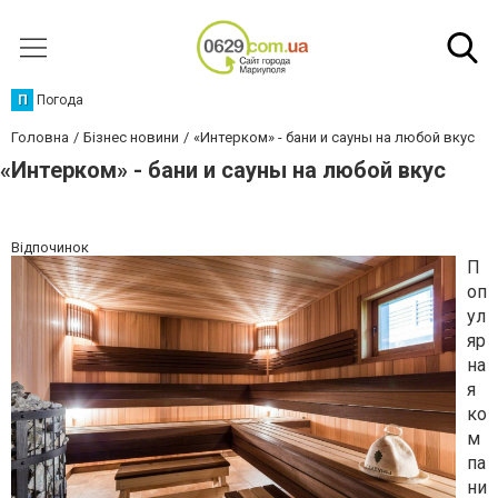
П
Погода
Головна
Бізнес новини
«Интерком» - бани и сауны на любой вкус
«Интерком» - бани и сауны на любой вкус
Відпочинок
П
оп
ул
яр
на
я
ко
м
па
ни