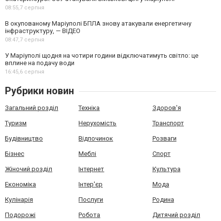
08:55,
7 серпня
В окупованому Маріуполі БПЛА знову атакували енергетичну
інфраструктуру, — ВІДЕО
08:47,
7 серпня
У Маріуполі щодня на чотири години відключатимуть світло: це
вплине на подачу води
16:45,
6 серпня
Рубрики новин
Загальний розділ
Техніка
Здоров'я
Туризм
Нерухомість
Транспорт
Будівництво
Відпочинок
Розваги
Бізнес
Меблі
Спорт
Жіночий розділ
Інтернет
Культура
Економіка
Інтер'єр
Мода
Кулінарія
Послуги
Родина
Подорожі
Робота
Дитячий розділ