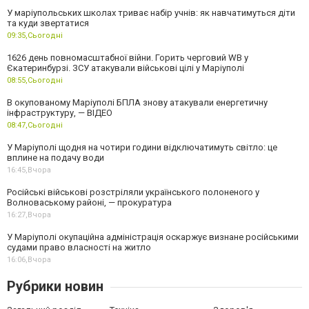
У маріупольських школах триває набір учнів: як навчатимуться діти
та куди звертатися
09:35,
Сьогодні
1626 день повномасштабної війни. Горить черговий WB у
Єкатеринбурзі. ЗСУ атакували військові цілі у Маріуполі
08:55,
Сьогодні
В окупованому Маріуполі БПЛА знову атакували енергетичну
інфраструктуру, — ВІДЕО
08:47,
Сьогодні
У Маріуполі щодня на чотири години відключатимуть світло: це
вплине на подачу води
16:45,
Вчора
Російські військові розстріляли українського полоненого у
Волноваському районі, — прокуратура
16:27,
Вчора
У Маріуполі окупаційна адміністрація оскаржує визнане російськими
судами право власності на житло
16:06,
Вчора
Рубрики новин