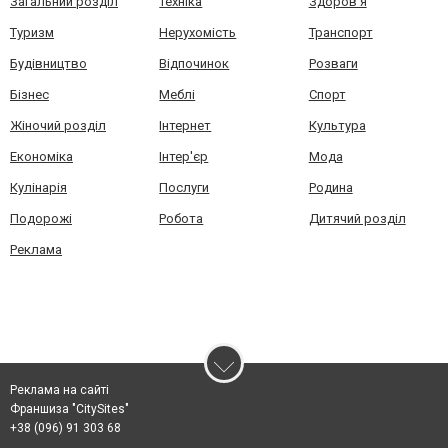
Загальний розділ
Техніка
Здоров'я
Туризм
Нерухомість
Транспорт
Будівництво
Відпочинок
Розваги
Бізнес
Меблі
Спорт
Жіночий розділ
Інтернет
Культура
Економіка
Інтер'єр
Мода
Кулінарія
Послуги
Родина
Подорожі
Робота
Дитячий розділ
Реклама
Реклама на сайті
Франшиза "CitySites"
+38 (096) 91 303 68