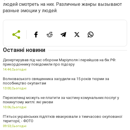
людей смотреть на них. Различные жанры вызывают
разные эмоции у людей.
Останні новини
Дезертирував під час оборони Маріуполя і перейшов на бік РФ:
прикордоннику повідомили про підозру
14:44,
Сьогодні
Волноваського священника засудили на 15 років тюрми за
пособництво окупантам
13:00,
Сьогодні
Переселенці можуть не платити за частину комунальних послуг у
покинутому житлі: які умови
10:06,
Сьогодні
П’ятьох українських підлітків евакуювали з тимчасово окупованої
території, - ФОТО
09:53,
Сьогодні