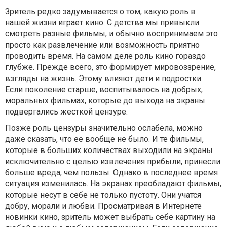
Зритель редко задумывается о том, какую роль в
нашей жизни играет кино. С детства мы привыкли
смотреть разные фильмы, и обычно воспринимаем это
просто как развлечение или возможность приятно
проводить время. На самом деле роль кино гораздо
глубже. Прежде всего, это формирует мировоззрение,
взгляды на жизнь. Этому влияют дети и подростки.
Если поколение старше, воспитывалось на добрых,
моральных фильмах, которые до выхода на экраны
подвергались жесткой цензуре.
Позже роль цензуры значительно ослабела, можно
даже сказать, что ее вообще не было. И те фильмы,
которые в больших количествах выходили на экраны
исключительно с целью извлечения прибыли, принесли
больше вреда, чем пользы. Однако в последнее время
ситуация изменилась. На экранах преобладают фильмы,
которые несут в себе не только пустоту. Они учатся
добру, морали и любви. Просматривая в Интернете
новинки кино, зритель может выбрать себе картину на