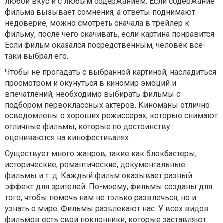
любой вкус и с любым содержанием. Если содержание
фильма вызывает сомнения, а ответы поднимают
недоверие, можно смотреть сначала в трейлер к
фильму, после чего скачивать, если картина понравится.
Если фильм оказался посредственным, человек все-
таки выбрал его.
Чтобы не прогадать с выбранной картиной, насладиться
просмотром и окунуться в киномир эмоций и
впечатлений, необходимо выбирать фильмы с
подбором первоклассных актеров. Киноманы отлично
осведомлены о хороших режиссерах, которые снимают
отличные фильмы, которые по достоинству
оцениваются на кинофестивалях.
Существует много жанров, такие как блокбастеры,
исторические, романтические, документальные
фильмы и т. д. Каждый фильм оказывает разный
эффект для зрителей. По-моему, фильмы созданы для
того, чтобы помочь нам не только развлечься, но и
узнать о мире. Фильмы развлекают нас. У всех видов
фильмов есть свои поклонники, которые заставляют