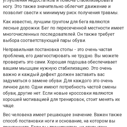
углубления недостатков и помочь стабилизировать
ногу. Это также значительно облегчит движение и
позволит свести к минимуму риск получения травмы.
Как известно, лучшим грунтом для бега являются
лесные дорожки. Бег по пересеченной местности имеет
многочисленных последователей. Он также требует
выбора соответствующей пары обуви.
Неправильная постановка стопы - это очень частая
проблема, его диагностировать не трудно. Вы можете
проверить это сами. Хорошая подошва обеспечивает
вашим мышцам нужную стабилизацию. Это очень
важно и каждый дефект должен заставить вас
задуматься о замене обуви. Для каждого это очень
личное дело. Одни имеют потребность частой смены
обуви, другие нет. Если новые кроссовки являются
хорошей мотивацией для тренировок, стоит менять их
чаще.
Вес человека имеет решающее значение. Важен также
способ постановки ноги и основание, на котором вы