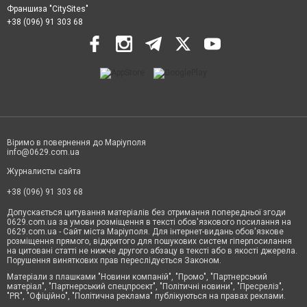
Франшиза "CitySites"
+38 (096) 91 303 68
Віримо в повернення до Маріуполя
info@0629.com.ua
Журналисты сайта
+38 (096) 91 303 68
Допускається цитування матеріалів без отримання попередньої згоди
0629.com.ua за умови розміщення в тексті обов'язкового посилання на
0629.com.ua - Сайт міста Маріуполя. Для інтернет-видань обов'язкове
розміщення прямого, відкритого для пошукових систем гіперпосилання
на цитовані статті не нижче другого абзацу в тексті або в якості джерела.
Порушення виняткових прав переслідується Законом.
Матеріали з плашками "Новини компаній", "Промо", "Партнерський
матеріал", "Партнерський спецпроєкт", "Політичні новини", "Пресреліз",
"PR", "Офіційно", "Політична реклама" публікуються на правах реклами.