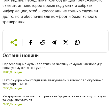
Как видите, перед покупкой обуви для тренажерного
зала стоит некоторое время подумать и собрать
информацию, чтобы кроссовки не только служили
долго, но и обеспечивали комфорт и безопасность
тренировки.
Останні новини
Переселенці можуть не платити за частину комунальних послуг у
покинутому житлі: які умови
10:06,
Сьогодні
П’ятьох українських підлітків евакуювали з тимчасово окупованої
території, - ФОТО
09:53,
Сьогодні
У маріупольських школах триває набір учнів: як навчатимуться діти
та куди звертатися
09:35,
Сьогодні