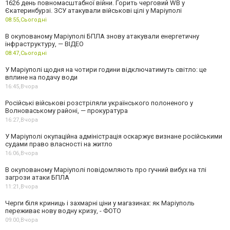
1626 день повномасштабної війни. Горить черговий WB у
Єкатеринбурзі. ЗСУ атакували військові цілі у Маріуполі
08:55,
Сьогодні
В окупованому Маріуполі БПЛА знову атакували енергетичну
інфраструктуру, — ВІДЕО
08:47,
Сьогодні
У Маріуполі щодня на чотири години відключатимуть світло: це
вплине на подачу води
16:45,
Вчора
Російські військові розстріляли українського полоненого у
Волноваському районі, — прокуратура
16:27,
Вчора
У Маріуполі окупаційна адміністрація оскаржує визнане російськими
судами право власності на житло
16:06,
Вчора
В окупованому Маріуполі повідомляють про гучний вибух на тлі
загрози атаки БПЛА
11:21,
Вчора
Черги біля криниць і захмарні ціни у магазинах: як Маріуполь
переживає нову водну кризу, - ФОТО
09:00,
Вчора