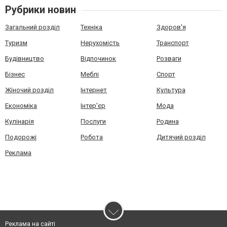
Рубрики новин
Загальний розділ
Техніка
Здоров'я
Туризм
Нерухомість
Транспорт
Будівництво
Відпочинок
Розваги
Бізнес
Меблі
Спорт
Жіночий розділ
Інтернет
Культура
Економіка
Інтер'єр
Мода
Кулінарія
Послуги
Родина
Подорожі
Робота
Дитячий розділ
Реклама
Реклама на сайті