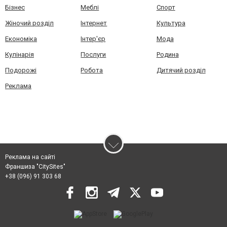
Бізнес
Меблі
Спорт
Жіночий розділ
Інтернет
Культура
Економіка
Інтер'єр
Мода
Кулінарія
Послуги
Родина
Подорожі
Робота
Дитячий розділ
Реклама
Реклама на сайті
Франшиза "CitySites"
+38 (096) 91 303 68