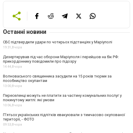
Останні новини
СБС підтвердили удари по чотирьох підстанціях у Маріуполі
19:31,
Вчора
Дезертирував під час оборони Маріуполя і перейшов на бік РФ:
прикордоннику повідомили про підозру
14:44,
Вчора
Волноваського священника засудили на 15 років тюрми за
пособництво окупантам
13:00,
Вчора
Переселенці можуть не платити за частину комунальних послуг у
покинутому житлі: які умови
10:06,
Вчора
П’ятьох українських підлітків евакуювали з тимчасово окупованої
території, - ФОТО
09:53,
Вчора