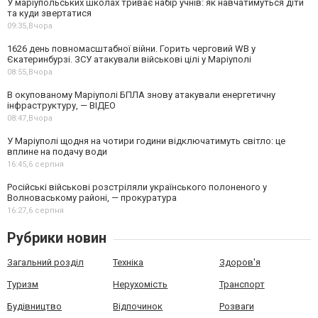
У маріупольських школах триває набір учнів: як навчатимуться діти
та куди звертатися
09:35,
Вчора
1626 день повномасштабної війни. Горить черговий WB у
Єкатеринбурзі. ЗСУ атакували військові цілі у Маріуполі
08:55,
Вчора
В окупованому Маріуполі БПЛА знову атакували енергетичну
інфраструктуру, — ВІДЕО
08:47,
Вчора
У Маріуполі щодня на чотири години відключатимуть світло: це
вплине на подачу води
16:45,
6 серпня
Російські військові розстріляли українського полоненого у
Волноваському районі, — прокуратура
16:27,
6 серпня
Рубрики новин
Загальний розділ
Техніка
Здоров'я
Туризм
Нерухомість
Транспорт
Будівництво
Відпочинок
Розваги