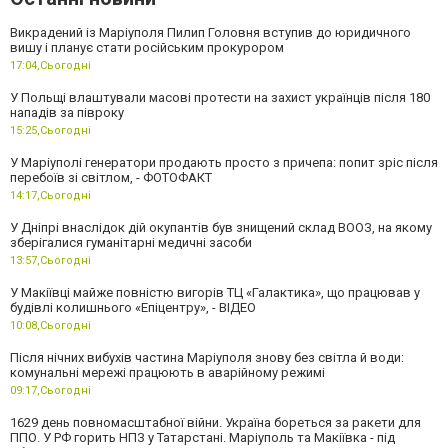
Викрадений із Маріуполя Пилип Головня вступив до юридичного
вишу і планує стати російським прокурором
17:04,
Сьогодні
У Польщі влаштували масові протести на захист українців після 180
нападів за півроку
15:25,
Сьогодні
У Маріуполі генератори продають просто з причепа: попит зріс після
перебоїв зі світлом, - ФОТОФАКТ
14:17,
Сьогодні
У Дніпрі внаслідок дій окупантів був знищений склад ВООЗ, на якому
зберігалися гуманітарні медичні засоби
13:57,
Сьогодні
У Макіївці майже повністю вигорів ТЦ «Галактика», що працював у
будівлі колишнього «Епіцентру», - ВІДЕО
10:08,
Сьогодні
Після нічних вибухів частина Маріуполя знову без світла й води:
комунальні мережі працюють в аварійному режимі
09:17,
Сьогодні
1629 день повномасштабної війни. Україна бореться за ракети для
ППО. У РФ горить НПЗ у Татарстані. Маріуполь та Макіївка - під