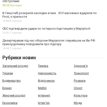
обстрілами
08:53,
Сьогодні
В Генштабі розкрили наслідки атаки . ЗСУ масовано вдарили по
Росії, є прильоти
14:56,
8 серпня
СБС підтвердили удари по чотирьох підстанціях у Маріуполі
19:31,
7 серпня
Дезертирував під час оборони Маріуполя і перейшов на бік РФ:
прикордоннику повідомили про підозру
14:44,
7 серпня
Рубрики новин
Загальний розділ
Техніка
Здоров'я
Туризм
Нерухомість
Транспорт
Будівництво
Відпочинок
Розваги
Бізнес
Меблі
Спорт
Жіночий розділ
Інтернет
Культура
Економіка
Інтер'єр
Мода