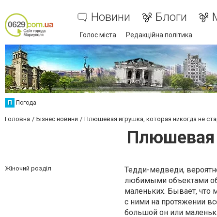
Новини
Блоги
Голос міста
Редакційна політика
П
Погода
Головна
Бізнес новини
Плюшевая игрушка, которая никогда не ст
Плюшевая 
Жіночий розділ
Тедди-медведи, вероятн
любимыми объектами объ
маленьких. Бывает, что 
с ними на протяжении в
большой он или маленький