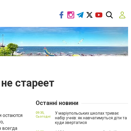
не стареет
Останні новини
09:35,
У маріупольських школах триває
и остаются
Сьогодні
набір учнів: як навчатимуться діти та
о,
куди звертатися
н всегда