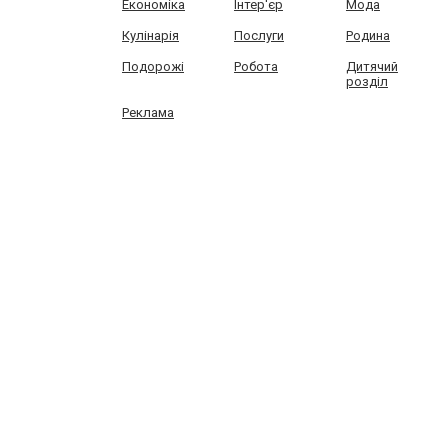
Економіка
Інтер'єр
Мода
Кулінарія
Послуги
Родина
Подорожі
Робота
Дитячий
розділ
Реклама