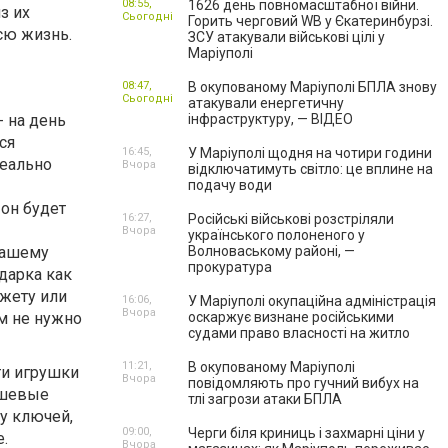
08:55,
1626 день повномасштабної війни.
з их
Сьогодні
Горить черговий WB у Єкатеринбурзі.
всю жизнь.
ЗСУ атакували військові цілі у
Маріуполі
08:47,
В окупованому Маріуполі БПЛА знову
Сьогодні
атакували енергетичну
 на день
інфраструктуру, — ВІДЕО
ся
16:45,
У Маріуполі щодня на чотири години
деально
Вчора
відключатимуть світло: це вплине на
подачу води
 он будет
16:27,
Російські військові розстріляли
Вчора
українського полоненого у
 вашему
Волноваському районі, —
прокуратура
дарка как
джету или
16:06,
У Маріуполі окупаційна адміністрація
Вчора
м не нужно
оскаржує визнане російськими
судами право власності на житло
11:21,
В окупованому Маріуполі
ти игрушки
Вчора
повідомляють про гучний вибух на
юшевые
тлі загрози атаки БПЛА
ку ключей,
09:00,
Черги біля криниць і захмарні ціни у
.
Вчора