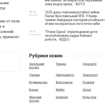
магазинах: як Маріуполь переживає
ными.
нову водну кризу, - ФОТО
тся
08:54,
1625 день повномасштабної війни.
Вчора
Палає Ярославський НПЗ. У Києві
триває ліквідація наслідків російської
мо от пола
атаки на українські логістичні хаби
е и
колений.
20:54,
"Птахи Одіна" оприлюднили доти
5 серпня
неопубліковані кадри бойової
, принесет
роботи, - ВІДЕО
Рубрики новин
Загальний
Техніка
Здоров'я
розділ
Туризм
Нерухомість
Транспорт
Будівництво
Відпочинок
Розваги
Бізнес
Меблі
Спорт
Жіночий
Інтернет
Культура
розділ