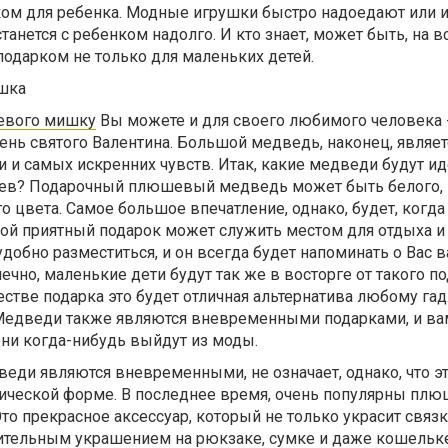
ом для ребенка. Модные игрушки быстро надоедают или и
танется с ребенком надолго. И кто знает, может быть, на 
одарком не только для маленьких детей.
шка
евого мишку
Вы можете и для своего любимого человека -
нь святого Валентина. Большой медведь, наконец, являет
и и самых искренних чувств. Итак, какие медведи будут и
чаев? Подарочный плюшевый медведь может быть белого,
о цвета. Самое большое впечатление, однако, будет, когда
кой приятный подарок может служить местом для отдыха и
удобно разместиться, и он всегда будет напоминать о Вас
чно, маленькие дети будут так же в восторге от такого по
стве подарка это будет отличная альтернатива любому га
Медведи также являются вневременными подарками, и ва
 они когда-нибудь выйдут из моды.
дведи являются вневременными, не означает, однако, что э
сической форме. В последнее время, очень популярны пл
то прекрасное аксессуар, который не только украсит связ
ительным украшением на рюкзаке, сумке и даже кошельке