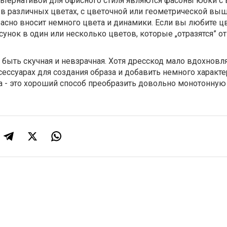
льтернативой для офисного стиля являются фасоны юбки 
 в различных цветах, с цветочной или геометрической вы
асно вносит немного цвета и динамики. Если вы любите ц
унок в один или несколько цветов, которые „отразятся” от
быть скучная и невзрачная. Хотя дресскод мало вдохновля
сессуарах для создания образа и добавить немного характе
а - это хороший способ преобразить довольно монотонну