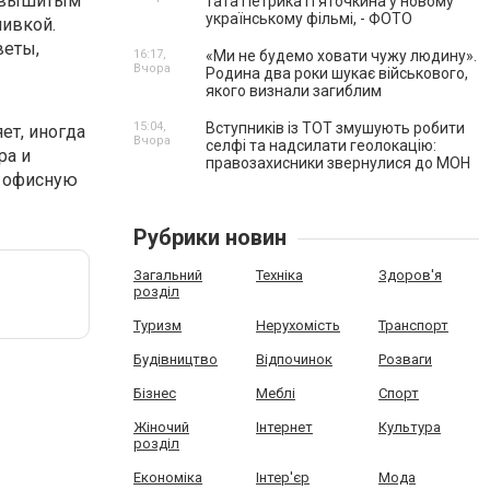
с вышитым
тата Петрика П’яточкина у новому
українському фільмі, - ФОТО
шивкой.
веты,
16:17,
«Ми не будемо ховати чужу людину».
Вчора
Родина два роки шукає військового,
якого визнали загиблим
15:04,
Вступників із ТОТ змушують робити
ет, иногда
Вчора
селфі та надсилати геолокацію:
ра и
правозахисники звернулися до МОН
ю офисную
Рубрики новин
Загальний
Техніка
Здоров'я
розділ
Туризм
Нерухомість
Транспорт
Будівництво
Відпочинок
Розваги
Бізнес
Меблі
Спорт
Жіночий
Інтернет
Культура
розділ
Економіка
Інтер'єр
Мода