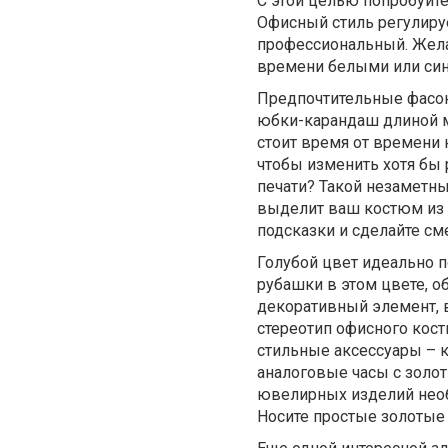
С этой целью попробуйте
Офисный стиль регулируе
профессиональный. Желат
времени белыми или син
Предпочтительные фасо
юбки-карандаш длиной ми
стоит время от времени 
чтобы изменить хотя бы
печати? Такой незаметны
выделит ваш костюм из 
подсказки и сделайте см
Голубой цвет идеально п
рубашки в этом цвете, о
декоративный элемент, 
стереотип офисного кост
стильные аксессуары – 
аналоговые часы с золо
ювелирных изделий необ
Носите простые золотые