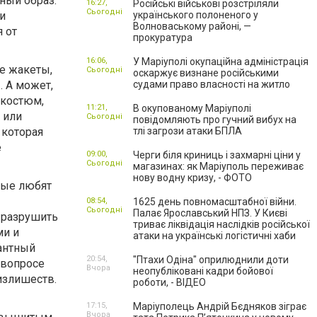
ный образ.
16:27,
Російські військові розстріляли
Сьогодні
и
українського полоненого у
Волноваському районі, —
 от
прокуратура
16:06,
У Маріуполі окупаційна адміністрація
е жакеты,
Сьогодні
оскаржує визнане російськими
… А может,
судами право власності на житло
 костюм,
11:21,
В окупованому Маріуполі
 или
Сьогодні
повідомляють про гучний вибух на
 которая
тлі загрози атаки БПЛА
е
09:00,
Черги біля криниць і захмарні ціни у
Сьогодні
магазинах: як Маріуполь переживає
нову водну кризу, - ФОТО
рые любят
08:54,
1625 день повномасштабної війни.
Сьогодні
Палає Ярославський НПЗ. У Києві
 разрушить
триває ліквідація наслідків російської
ми и
атаки на українські логістичні хаби
антный
20:54,
"Птахи Одіна" оприлюднили доти
 вопросе
Вчора
неопубліковані кадри бойової
излишеств.
роботи, - ВІДЕО
17:15,
Маріуполець Андрій Бєдняков зіграє
Вчора