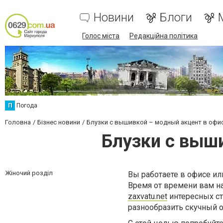
Новини
Блоги
Голос міста
Редакційна політика
П
Погода
Головна
Бізнес новини
Блузки с вышивкой – модный акцент в офи
Блузки с выш
Жіночий розділ
Вы работаете в офисе ил
Время от времени вам на
zaxvatu.net
интересных ст
разнообразить скучный 