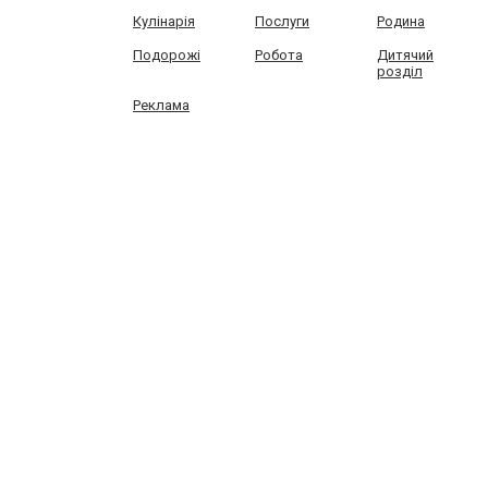
Кулінарія
Послуги
Родина
Подорожі
Робота
Дитячий
розділ
Реклама