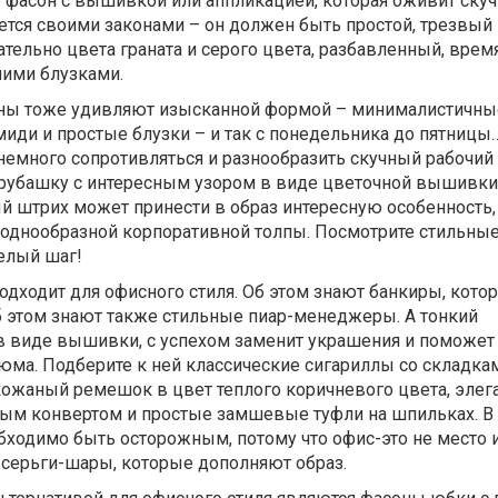
 фасон с вышивкой или аппликацией, которая оживит скуч
тся своими законами – он должен быть простой, трезвый 
ельно цвета граната и серого цвета, разбавленный, время
ими блузками.
ны тоже удивляют изысканной формой – минималистичны
ди и простые блузки – и так с понедельника до пятницы
немного сопротивляться и разнообразить скучный рабочий
 рубашку с интересным узором в виде цветочной вышивки
й штрих может принести в образ интересную особенность,
однообразной корпоративной толпы. Посмотрите стильны
елый шаг!
одходит для офисного стиля. Об этом знают банкиры, кото
б этом знают также стильные пиар-менеджеры. А тонкий
в виде вышивки, с успехом заменит украшения и поможет
юма. Подберите к ней классические сигариллы со складка
кожаный ремешок в цвет теплого коричневого цвета, элег
тым конвертом и простые замшевые туфли на шпильках. В
ходимо быть осторожным, потому что офис-это не место 
 серьги-шары, которые дополняют образ.