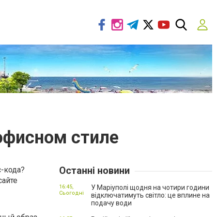
офисном стиле
Останні новини
с-кода?
сайте
16:45,
У Маріуполі щодня на чотири години
Сьогодні
відключатимуть світло: це вплине на
подачу води