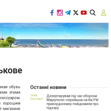
ькове
Останні новини
акая обувь
семи этими
14:44,
Дезертирував під час оборони
ссуаром.
Сьогодні
Маріуполя і перейшов на бік РФ:
и хорошим
прикордоннику повідомили про
підозру
-магазине