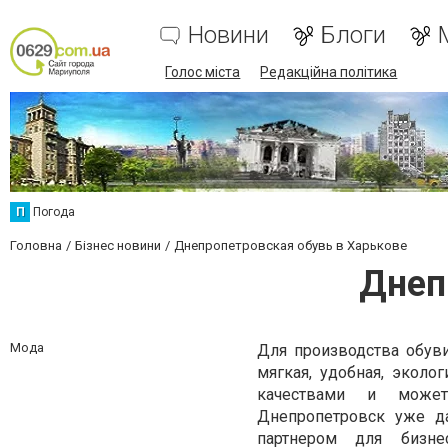
Новини
Блоги
Голос міста
Редакційна політика
П
Погода
Головна
Бізнес новини
Днепропетровская обувь в Харькове
Днеп
Мода
Для производства обуви
мягкая, удобная, эколо
качествами и может
Днепропетровск уже д
партнером для бизне