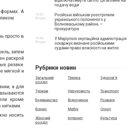
відключатимуть світло: це вплине на
подачу води
-формах. А
16:27,
Російські військові розстріляли
еликом.
Вчора
українського полоненого у
Волноваському районі, —
прокуратура
ь просто в
16:06,
У Маріуполі окупаційна адміністрація
Вчора
оскаржує визнане російськими
судами право власності на житло
ель, затем
лен раскрой
ые резаки.
Рубрики новин
ее мягкой и
Загальний
Техніка
Здоров'я
розділ
нии, а для
Туризм
Нерухомість
Транспорт
мазываются
ели кроме
Будівництво
Відпочинок
Розваги
 нитками.
Бізнес
Меблі
Спорт
жно носить
Жіночий
Інтернет
Культура
розділ