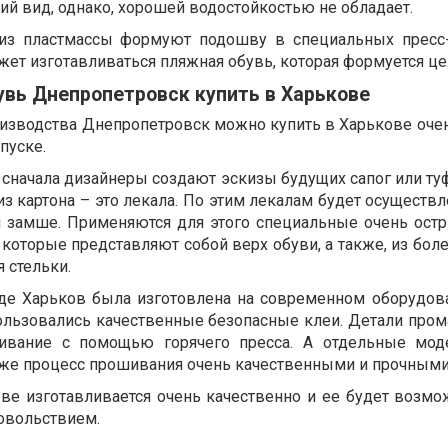
й вид, однако, хорошей водостойкостью не обладает.
из пластмассы формуют подошву в специальных пресс
ет изготавливаться пляжная обувь, которая формуется ц
увь Днепропетровск купить в Харькове
изводства Днепропетровск можно купить в Харькове очен
пуске.
сначала дизайнеры создают эскизы будущих сапог или туф
з картона – это лекала. По этим лекалам будет осуществ
 замше. Применяются для этого специальные очень остр
которые представляют собой верх обуви, а также, из бол
 стельки.
де Харьков была изготовлена на современном оборудова
ользовались качественные безопасные клеи. Детали про
еивание с помощью горячего пресса. А отдельные мод
кже процесс прошивания очень качественными и прочными
ве изготавливается очень качественно и ее будет возмо
довольствием.