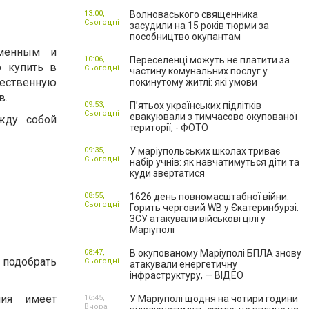
13:00,
Волноваського священника
Сьогодні
засудили на 15 років тюрми за
пособництво окупантам
менным и
10:06,
Переселенці можуть не платити за
о купить в
Сьогодні
частину комунальних послуг у
чественную
покинутому житлі: які умови
в.
09:53,
П’ятьох українських підлітків
Сьогодні
евакуювали з тимчасово окупованої
жду собой
території, - ФОТО
09:35,
У маріупольських школах триває
Сьогодні
набір учнів: як навчатимуться діти та
куди звертатися
08:55,
1626 день повномасштабної війни.
Сьогодні
Горить черговий WB у Єкатеринбурзі.
ЗСУ атакували військові цілі у
Маріуполі
08:47,
В окупованому Маріуполі БПЛА знову
 подобрать
Сьогодні
атакували енергетичну
інфраструктуру, — ВІДЕО
ния имеет
16:45,
У Маріуполі щодня на чотири години
Вчора