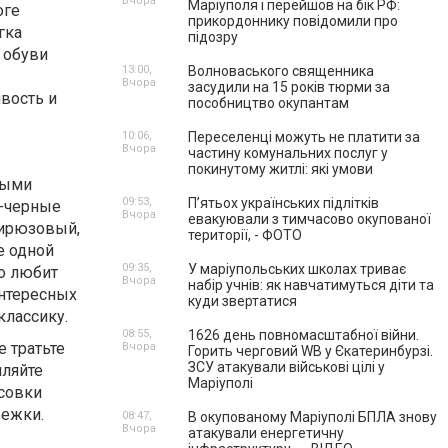
Вчора
Маріуполя і перейшов на бік РФ:
оге
прикордоннику повідомили про
гка
підозру
 обуви
13:00,
Волноваського священника
Вчора
засудили на 15 років тюрми за
ивость и
пособництво окупантам
10:06,
Переселенці можуть не платити за
Вчора
частину комунальних послуг у
покинутому житлі: які умови
ными
09:53,
П’ятьох українських підлітків
о-черные
Вчора
евакуювали з тимчасово окупованої
бирюзовый,
території, - ФОТО
е одной
09:35,
У маріупольських школах триває
то любит
Вчора
набір учнів: як навчатимуться діти та
интересных
куди звертатися
классику.
08:55,
1626 день повномасштабної війни.
 тратьте
Вчора
Горить черговий WB у Єкатеринбурзі.
ЗСУ атакували військові цілі у
мляйте
Маріуполі
ссовки
бежки.
08:47,
В окупованому Маріуполі БПЛА знову
Вчора
атакували енергетичну