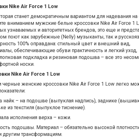
и Nike Air Force 1 Low
оторая станет демократичным вариантом для надевания на
лите вниманием мужские белые кроссовки Nike Air Force 1 
ых узнаваемых и авторитетных брендов, это еще и предст
ором поют как зарубежные (Nelly) музыканты, так и русско
ярность 100% оправдана: стильный цвет и внешний вид,
алы, обеспечивающие обуви практичность и легкий уход,
хлопковая подкладка и резиновая подошва – все это несо
фортной носки.
ки Nike Air Force 1 Low
 черные женские кроссовки Nike Air Force 1 Low легко мо
показатели:
ов найк – на подошве (выпуклая надпись), заднике (вышивк
ке из текстиля (выпуклое тиснение).
иала исполнения верха – кожи.
ость подошвы. Материал – обязательно высокой плотности
и другим трансформациям.