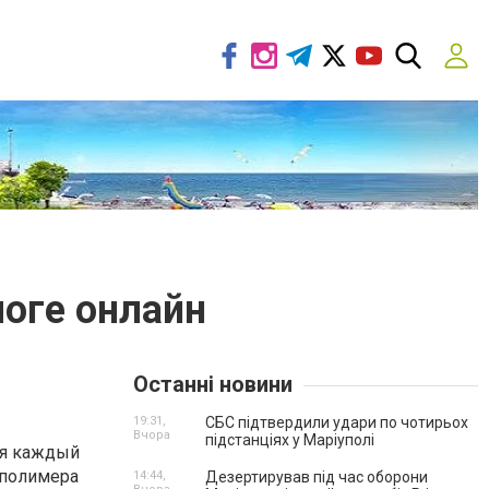
логе онлайн
Останні новини
19:31,
СБС підтвердили удари по чотирьох
Вчора
підстанціях у Маріуполі
ся каждый
 полимера
14:44,
Дезертирував під час оборони