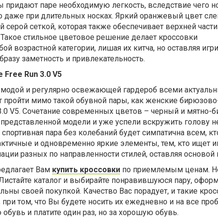
лы придают паре необходимую легкость, вследствие чего н
о даже при длительных носках. Яркий оранжевый цвет сле
й серой сеткой, которая также обеспечивает верхней части
 Такое стильное цветовое решение делает кроссовки
й возрастной категории, лишая их китча, но оставляя игр
бразу заметность и привлекательность.
 Free Run 3.0 V5
 модой и регулярно освежающей гардероб всеми актуаль
т пройти мимо такой обувной пары, как женские бирюзов
 3.0 V5. Сочетание современных цветов – черный и мятно-
 представленной модели и уже успели вскружить голову н
 спортивная пара без колебаний будет симпатична всем, к
актичные и одновременно яркие элементы, тем, кто ищет 
ции разных по направленности стилей, оставляя основой 
редлагает Вам
купить кроссовки
по приемлемым ценам. Не
 Листайте каталог и выбирайте понравившуюся пару, офор
ольны своей покупкой. Качество Вас порадует, и такие кро
 при том, что Вы будете носить их ежедневно и на все про
обувь и платите один раз, но за хорошую обувь.