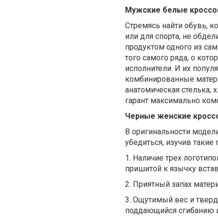
Мужские белые кроссовк
Стремясь найти обувь, к
или для спорта, не обде
продуктом одного из сам
того самого ряда, о кот
исполнители. И их попул
комбинированные матери
анатомическая стелька, 
гарант максимально ком
Черные женские кроссов
В оригинальности модели
убедиться, изучив такие 
1. Наличие трех логотип
пришитой к язычку встав
2. Приятный запах матер
3. Ощутимый вес и тверд
поддающийся сгибанию 