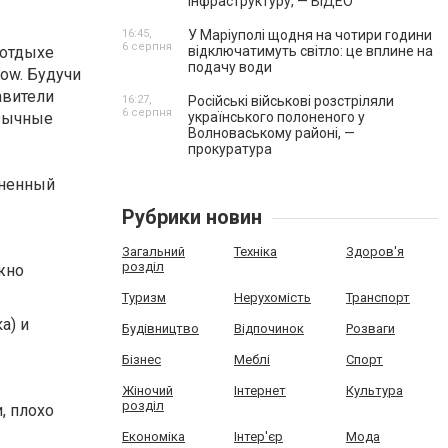
інфраструктуру, — ВІДЕО
16:45,
У Маріуполі щодня на чотири години
6 серпня
 отдыхе
відключатимуть світло: це вплине на
подачу води
Low. Будучи
авители
16:27,
Російські військові розстріляли
6 серпня
язычные
українського полоненого у
Волноваському районі, —
прокуратура
мненный
Рубрики новин
Загальний
Техніка
Здоров'я
розділ
жно
Туризм
Нерухомість
Транспорт
а) и
Будівництво
Відпочинок
Розваги
Бізнес
Меблі
Спорт
Жіночий
Інтернет
Культура
розділ
, плохо
Економіка
Інтер'єр
Мода