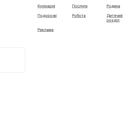
Кулінарія
Послуги
Родина
Подорожі
Робота
Дитячий
розділ
Реклама