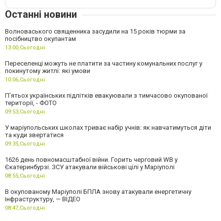
Останні новини
Волноваського священника засудили на 15 років тюрми за
посібництво окупантам
13:00,
Сьогодні
Переселенці можуть не платити за частину комунальних послуг у
покинутому житлі: які умови
10:06,
Сьогодні
П’ятьох українських підлітків евакуювали з тимчасово окупованої
території, - ФОТО
09:53,
Сьогодні
У маріупольських школах триває набір учнів: як навчатимуться діти
та куди звертатися
09:35,
Сьогодні
1626 день повномасштабної війни. Горить черговий WB у
Єкатеринбурзі. ЗСУ атакували військові цілі у Маріуполі
08:55,
Сьогодні
В окупованому Маріуполі БПЛА знову атакували енергетичну
інфраструктуру, — ВІДЕО
08:47,
Сьогодні