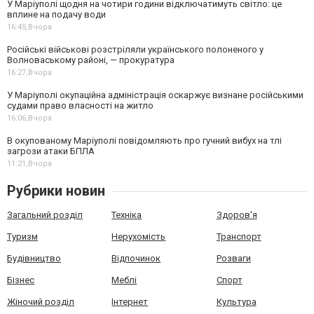
У Маріуполі щодня на чотири години відключатимуть світло: це
вплине на подачу води
16:45,
Вчора
Російські військові розстріляли українського полоненого у
Волноваському районі, — прокуратура
16:27,
Вчора
У Маріуполі окупаційна адміністрація оскаржує визнане російськими
судами право власності на житло
16:06,
Вчора
В окупованому Маріуполі повідомляють про гучний вибух на тлі
загрози атаки БПЛА
11:21,
Вчора
Рубрики новин
Загальний розділ
Техніка
Здоров'я
Туризм
Нерухомість
Транспорт
Будівництво
Відпочинок
Розваги
Бізнес
Меблі
Спорт
Жіночий розділ
Інтернет
Культура