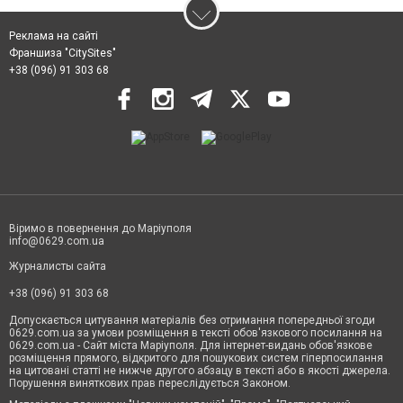
Реклама на сайті
Франшиза "CitySites"
+38 (096) 91 303 68
Віримо в повернення до Маріуполя
info@0629.com.ua
Журналисты сайта
+38 (096) 91 303 68
Допускається цитування матеріалів без отримання попередньої згоди
0629.com.ua за умови розміщення в тексті обов'язкового посилання на
0629.com.ua - Сайт міста Маріуполя. Для інтернет-видань обов'язкове
розміщення прямого, відкритого для пошукових систем гіперпосилання
на цитовані статті не нижче другого абзацу в тексті або в якості джерела.
Порушення виняткових прав переслідується Законом.