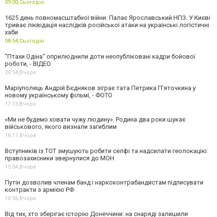
09:00,
Сьогодні
1625 день повномасштабної війни. Палає Ярославський НПЗ. У Києві
триває ліквідація наслідків російської атаки на українські логістичні
хаби
08:54,
Сьогодні
"Птахи Одіна" оприлюднили доти неопубліковані кадри бойової
роботи, - ВІДЕО
20:54,
Вчора
Маріуполець Андрій Бєдняков зіграє тата Петрика П’яточкина у
новому українському фільмі, - ФОТО
17:15,
Вчора
«Ми не будемо ховати чужу людину». Родина два роки шукає
військового, якого визнали загиблим
16:17,
Вчора
Вступників із ТОТ змушують робити селфі та надсилати геолокацію:
правозахисники звернулися до МОН
15:04,
Вчора
Путін дозволив членам банд і наркоконтрабандистам підписувати
контракти з армією РФ
10:56,
Вчора
Від тих, хто зберігає історію Донеччини: на снаряді залишили