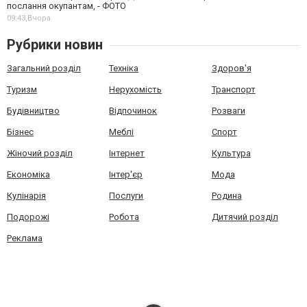
послання окупантам, - ФОТО
09:43,
Вчора
Рубрики новин
Загальний розділ
Техніка
Здоров'я
Туризм
Нерухомість
Транспорт
Будівництво
Відпочинок
Розваги
Бізнес
Меблі
Спорт
Жіночий розділ
Інтернет
Культура
Економіка
Інтер'єр
Мода
Кулінарія
Послуги
Родина
Подорожі
Робота
Дитячий розділ
Реклама