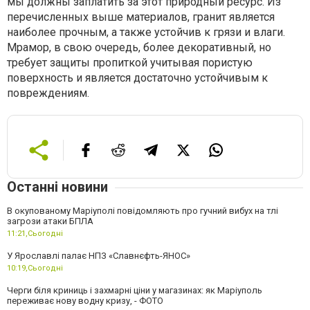
мы должны заплатить за этот природный ресурс. Из
перечисленных выше материалов, гранит является
наиболее прочным, а также устойчив к грязи и влаги.
Мрамор, в свою очередь, более декоративный, но
требует защиты пропиткой учитывая пористую
поверхность и является достаточно устойчивым к
повреждениям.
Останні новини
В окупованому Маріуполі повідомляють про гучний вибух на тлі
загрози атаки БПЛА
11:21,
Сьогодні
У Ярославлі палає НПЗ «Славнєфть-ЯНОС»
10:19,
Сьогодні
Черги біля криниць і захмарні ціни у магазинах: як Маріуполь
переживає нову водну кризу, - ФОТО