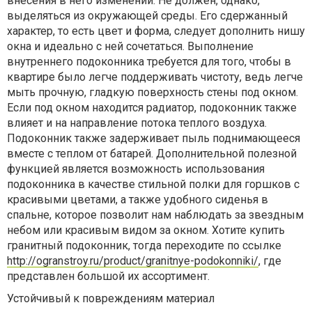
внесения в него изменений. Не должен, однако,
выделяться из окружающей среды. Его сдержанный
характер, то есть цвет и форма, следует дополнить нишу
окна и идеально с ней сочетаться. Выполнение
внутреннего подоконника требуется для того, чтобы в
квартире было легче поддерживать чистоту, ведь легче
мыть прочную, гладкую поверхность стены под окном.
Если под окном находится радиатор, подоконник также
влияет и на направление потока теплого воздуха.
Подоконник также задерживает пыль поднимающееся
вместе с теплом от батарей. Дополнительной полезной
функцией является возможность использования
подоконника в качестве стильной полки для горшков с
красивыми цветами, а также удобного сиденья в
спальне, которое позволит нам наблюдать за звездным
небом или красивым видом за окном. Хотите купить
гранитный подоконник, тогда переходите по ссылке
http://ogranstroy.ru/product/granitnye-podokonniki/
, где
представлен большой их ассортимент.
Устойчивый к повреждениям материал