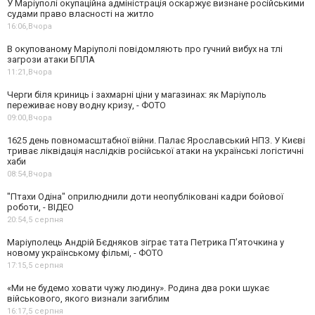
У Маріуполі окупаційна адміністрація оскаржує визнане російськими
судами право власності на житло
16:06,
Вчора
В окупованому Маріуполі повідомляють про гучний вибух на тлі
загрози атаки БПЛА
11:21,
Вчора
Черги біля криниць і захмарні ціни у магазинах: як Маріуполь
переживає нову водну кризу, - ФОТО
09:00,
Вчора
1625 день повномасштабної війни. Палає Ярославський НПЗ. У Києві
триває ліквідація наслідків російської атаки на українські логістичні
хаби
08:54,
Вчора
"Птахи Одіна" оприлюднили доти неопубліковані кадри бойової
роботи, - ВІДЕО
20:54,
5 серпня
Маріуполець Андрій Бєдняков зіграє тата Петрика П’яточкина у
новому українському фільмі, - ФОТО
17:15,
5 серпня
«Ми не будемо ховати чужу людину». Родина два роки шукає
військового, якого визнали загиблим
16:17,
5 серпня