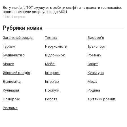
Вступників із ТОТ змушують робити селфі та надсилати геолокацію:
правозахисники звернулися до МОН
15:04,
5 серпня
Рубрики новин
Загальний розділ
Техніка
Здоров'я
Туризм
Нерухомість
Транспорт
Будівництво
Відпочинок
Розваги
Бізнес
Меблі
Спорт
Жіночий розділ
Інтернет
Культура
Економіка
Інтер'єр
Мода
Кулінарія
Послуги
Родина
Подорожі
Робота
Дитячий розділ
Реклама