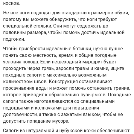
носков.
Не все ноги подходят для стандартных размеров обуви,
поэтому вы можете обнаружить, что ноги требуют
специальной стельки. Они могут содержать до
половины размера, чтобы помочь достичь идеальной
подгонки.
Чтобы приобрести идеальные ботинки, нужно лучше
понять свою местность, время, и общие погодные
условия похода. Если пешеходный маршрут будет
проходить через грязь, заросли травы и камни, ищите
походные сапоги с максимально возможным
количеством швов. Конструкция останавливает
просачивание воды и может помочь остановить трение,
которое приводит к образованию пузырьков. Походные
сапоги также изготавливаются со специальными
подошвами и колпачками для повышения
долговечности, а также с зажатым языком, чтобы не
допустить попадание мусора.
Сапоги из натуральной и нубукской кожи обеспечивают