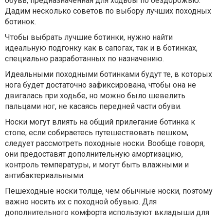
обувь, предназначенная для ходьбы по бездорожью.
Дадим несколько советов по выбору лучших походных
ботинок.
Чтобы выбрать лучшие ботинки, нужно найти
идеальную подгонку как в сапогах, так и в ботинках,
специально разработанных по назначению.
Идеальными походными ботинками будут те, в которых
нога будет достаточно зафиксирована, чтобы она не
двигалась при ходьбе, но можно было шевелить
пальцами ног, не касаясь передней части обуви.
Носки могут влиять на общий прилегание ботинка к
стопе, если собираетесь путешествовать пешком,
следует рассмотреть походные носки. Вообще говоря,
они предоставят дополнительную амортизацию,
контроль температуры, и могут быть влажными и
антибактериальными.
Пешеходные носки толще, чем обычные носки, поэтому
важно носить их с походной обувью. Для
дополнительного комфорта используют вкладыши для