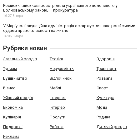
Російські військові розстріляли українського полоненого у
Волноваському районі, — прокуратура
16:27,
Вчора
У Маріуполі окупаційна адміністрація оскаржує визнане російськими
судами право власності на житло
16:06,
Вчора
Рубрики новин
Загальний розділ
Техніка
Здоров'я
Туризм
Нерухомість
Транспорт
Будівництво
Відпочинок
Розваги
Бізнес
Меблі
Спорт
Жіночий розділ
Інтернет
Культура
Економіка
Інтер'єр
Мода
Кулінарія
Послуги
Родина
Подорожі
Робота
Дитячий розділ
Реклама