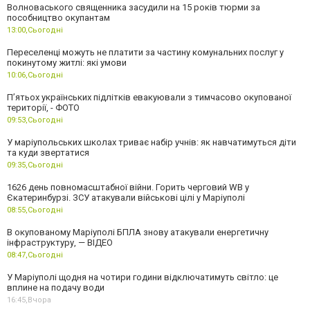
Волноваського священника засудили на 15 років тюрми за
пособництво окупантам
13:00,
Сьогодні
Переселенці можуть не платити за частину комунальних послуг у
покинутому житлі: які умови
10:06,
Сьогодні
П’ятьох українських підлітків евакуювали з тимчасово окупованої
території, - ФОТО
09:53,
Сьогодні
У маріупольських школах триває набір учнів: як навчатимуться діти
та куди звертатися
09:35,
Сьогодні
1626 день повномасштабної війни. Горить черговий WB у
Єкатеринбурзі. ЗСУ атакували військові цілі у Маріуполі
08:55,
Сьогодні
В окупованому Маріуполі БПЛА знову атакували енергетичну
інфраструктуру, — ВІДЕО
08:47,
Сьогодні
У Маріуполі щодня на чотири години відключатимуть світло: це
вплине на подачу води
16:45,
Вчора