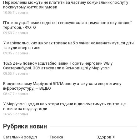
Переселенці можуть не платити за частину комунальних послуг у
покинутому житлі: які умови
10:06,
7 серпня
П’ятьох українських підлітків евакуювали з тимчасово окупованої
території, - ФОТО
09:53,
7 серпня
У маріупольських школах триває набір учнів: як навчатимуться діти
та куди звертатися
09:35,
7 серпня
1626 день повномасштабної війни. Горить черговий WB у
Єкатеринбурзі. ЗСУ атакували військові цілі у Маріуполі
08:55,
7 серпня
В окупованому Маріуполі БПЛА знову атакували енергетичну
інфраструктуру, — ВІДЕО
08:47,
7 серпня
У Маріуполі щодня на чотири години відключатимуть світло: це
вплине на подачу води
16:45,
6 серпня
Рубрики новин
Загальний розділ
Техніка
Здоров'я