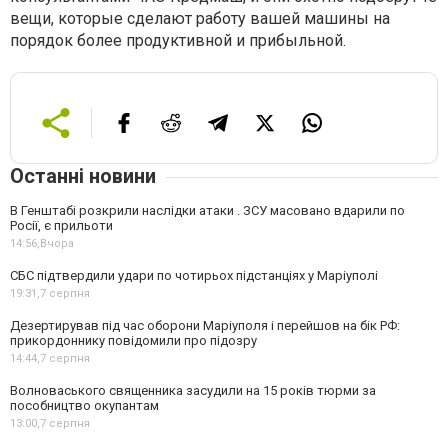
вещи, которые сделают работу вашей машины на
порядок более продуктивной и прибыльной.
Останні новини
В Генштабі розкрили наслідки атаки . ЗСУ масовано вдарили по
Росії, є прильоти
14:56,
Вчора
СБС підтвердили удари по чотирьох підстанціях у Маріуполі
19:31,
7 серпня
Дезертирував під час оборони Маріуполя і перейшов на бік РФ:
прикордоннику повідомили про підозру
14:44,
7 серпня
Волноваського священника засудили на 15 років тюрми за
пособництво окупантам
13:00,
7 серпня