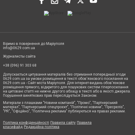
Віримо в повернення до Маріуполя
info@0629.com.ua
Журналисты сайта
+38 (096) 91 303 68
Допускається цитування матеріалів без отримання попередньої згоди
0629.com.ua за умови розміщення в тексті обов'язкового посилання на
0629.com.ua - Сайт міста Маріуполя. Для інтернет-видань обов'язкове
розміщення прямого, відкритого для пошукових систем гіперпосилання
на цитовані статті не нижче другого абзацу в тексті або в якості джерела.
Порушення виняткових прав переслідується Законом.
Матеріали з плашками "Новини компаній", "Промо", "Партнерський
матеріал", "Партнерський спецпроєкт", "Політичні новини", "Пресреліз",
"PR", "Офіційно", "Політична реклама" публікуються на правах реклами.
Політика конфіденційності
Правила сайту
Правила
класифайд
Редакційна політика