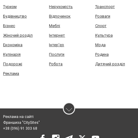
Туризм
Нерухомість
Транспорт
Будівництво
Відпочинок
Розваги
Бізнес
Меблі
Спорт
Жіночий розділ
Інтернет
Культура
Економіка
Інтер'єр
Мода
Кулінарія
Послуги
Родина
Подорожі
Робота
Дитячий розділ
Реклама
Реклама на сайті
Франшиза "CitySites"
+38 (096) 91 303 68