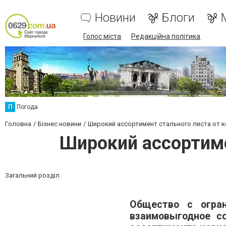
Новини
Блоги
Голос міста
Редакційна політика
П
Погода
Головна
Бізнес новини
Широкий ассортимент стального листа от 
Широкий ассортим
Загальний розділ
Общество с огран
взаимовыгодное с