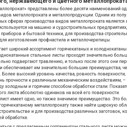
ого, нержавеющего и цветного металлопроката
таллопрокат» представлены более десяти наименований од
идов металлопроката и металлопродукции. Одним из попу
ных сферах производства видов металлопроката является 
 используется на машино и судостроительных предприятиях,
приборов и бытовой техники, для производства строитель
 для изготовления профнастила и металлочерепицы.
ет широкий ассортимент горячекатаных и холоднокатаны
однокатанные стальные листы проходят значительно бол
ельно подвергают травлению, и только после этого они пе
 и обеспечивает им значительно большие преимущества, ч
. Более высокий уровень качества, ровность поверхности, 
нь прочности к различным механическим воздействиям, – 
у холодным и горячим способом обработки стали. Показат
го листа абсолютно одинаков на всей его поверхности.
лист имеет одно, но также значимое преимущество. Это бо
 горячекатаному металлопрокату также найти широкую обл
строительстве и для производства различных заготовок, к
й обработке.
иться с предлагаемым сортаментом стального листа можно