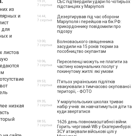
.
19:31,
СБС підтвердили удари по чотирьох
7 серпня
підстанціях у Маріуполі
них из
лярных и
14:44,
Дезертирував під час оборони
7 серпня
Маріуполя і перейшов на бік РФ:
лист
прикордоннику повідомили про
 для
підозру
ных и
13:00,
Волноваського священника
7 серпня
засудили на 15 років тюрми за
пособництво окупантам
х листов
ьшую
10:06,
Переселенці можуть не платити за
редаются
7 серпня
частину комунальних послуг у
покинутому житлі: які умови
ем
отсутствие
09:53,
П’ятьох українських підлітків
вот
7 серпня
евакуювали з тимчасово окупованої
території, - ФОТО
ель
09:35,
У маріупольських школах триває
лее низкая
7 серпня
набір учнів: як навчатимуться діти та
куди звертатися
асть
оторый
08:55,
1626 день повномасштабної війни.
7 серпня
Горить черговий WB у Єкатеринбурзі.
ЗСУ атакували військові цілі у
 на сайте