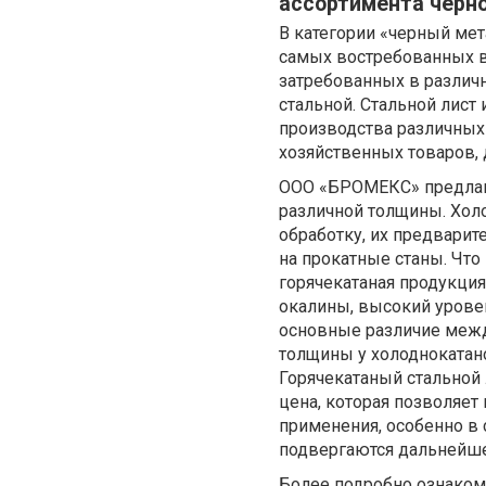
ассортимента черн
В категории «черный ме
самых востребованных в
затребованных в различ
стальной. Стальной лист
производства различных 
хозяйственных товаров,
ООО «БРОМЕКС» предлага
различной толщины. Хол
обработку, их предварит
на прокатные станы. Что
горячекатаная продукция
окалины, высокий урове
основные различие межд
толщины у холоднокатано
Горячекатаный стальной 
цена, которая позволяет
применения, особенно в 
подвергаются дальнейше
Более подробно ознаком