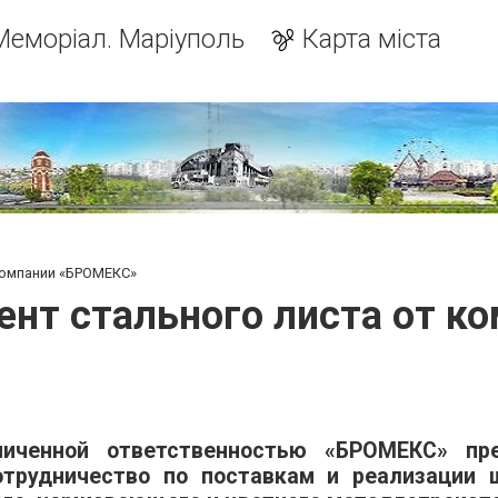
Меморіал. Маріуполь
Карта міста
компании «БРОМЕКС»
ент стального листа от к
иченной ответственностью «БРОМЕКС» пре
отрудничество по поставкам и реализации 