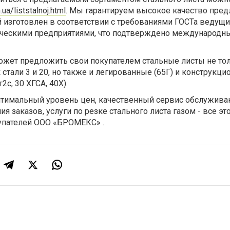
.ua/liststalnoj.html
. Мы гарантируем высокое качество пред
й изготовлен в соответствии с требованиями ГОСТа ведущ
ическими предприятиями, что подтверждено международн
жет предложить свои покупателем стальные листы не то
стали 3 и 20, но также и легированные (65Г) и конструкц
2с, 30 ХГСА, 40Х).
птимальный уровень цен, качественный сервис обслуживан
 заказов, услуги по резке стального листа газом - все эт
упателей ООО «БРОМЕКС» .