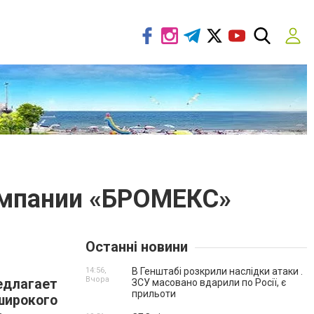
омпании «БРОМЕКС»
Останні новини
14:56,
В Генштабі розкрили наслідки атаки .
Вчора
длагает
ЗСУ масовано вдарили по Росії, є
прильоти
широкого