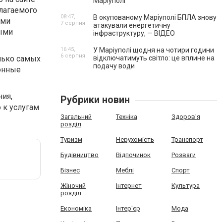
Маріуполі
лагаемого
08:47,
В окупованому Маріуполі БПЛА знову
ими
7 серпня
атакували енергетичну
ыми
інфраструктуру, — ВІДЕО
16:45,
У Маріуполі щодня на чотири години
6 серпня
лько самых
відключатимуть світло: це вплине на
подачу води
ионные
ия,
Рубрики новин
о к услугам
Загальний
Техніка
Здоров'я
розділ
Туризм
Нерухомість
Транспорт
Будівництво
Відпочинок
Розваги
Бізнес
Меблі
Спорт
Жіночий
Інтернет
Культура
розділ
Економіка
Інтер'єр
Мода