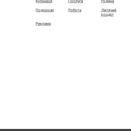
Кулінарія
Послуги
Родина
Подорожі
Робота
Дитячий
розділ
Реклама