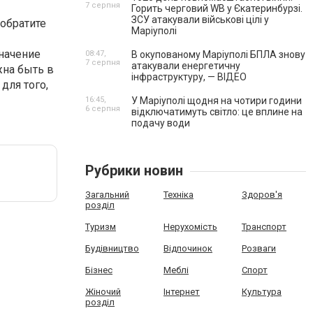
7 серпня
Горить черговий WB у Єкатеринбурзі.
ЗСУ атакували військові цілі у
обратите
Маріуполі
начение
08:47,
В окупованому Маріуполі БПЛА знову
7 серпня
атакували енергетичну
жна быть в
інфраструктуру, — ВІДЕО
для того,
16:45,
У Маріуполі щодня на чотири години
6 серпня
відключатимуть світло: це вплине на
подачу води
Рубрики новин
Загальний
Техніка
Здоров'я
розділ
Туризм
Нерухомість
Транспорт
Будівництво
Відпочинок
Розваги
Бізнес
Меблі
Спорт
Жіночий
Інтернет
Культура
розділ