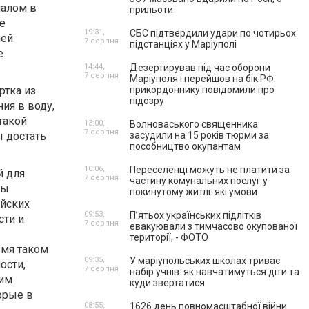
налом в
прильоти
е
19:31,
СБС підтвердили удари по чотирьох
лей
7 серпня
підстанціях у Маріуполі
е
14:44,
Дезертирував під час оборони
7 серпня
Маріуполя і перейшов на бік РФ:
ртка из
прикордоннику повідомили про
підозру
ия в воду,
такой
13:00,
Волноваського священника
7 серпня
ы достать
засудили на 15 років тюрми за
пособництво окупантам
10:06,
Переселенці можуть не платити за
й для
7 серпня
частину комунальних послуг у
ны
покинутому житлі: які умови
йских
09:53,
П’ятьох українських підлітків
сти и
7 серпня
евакуювали з тимчасово окупованої
території, - ФОТО
емя таком
09:35,
У маріупольських школах триває
ости,
7 серпня
набір учнів: як навчатимуться діти та
шим
куди звертатися
орые в
08:55,
1626 день повномасштабної війни.