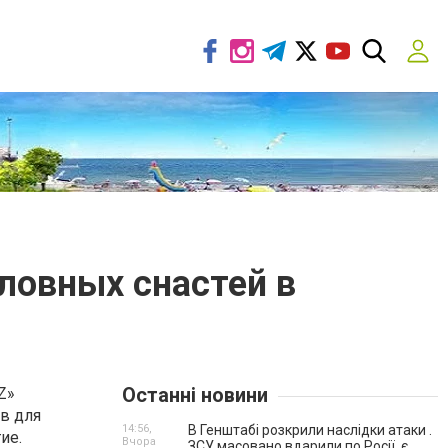
ловных снастей в
Останні новини
Z»
в для
14:56,
В Генштабі розкрили наслідки атаки .
ие.
Вчора
ЗСУ масовано вдарили по Росії, є