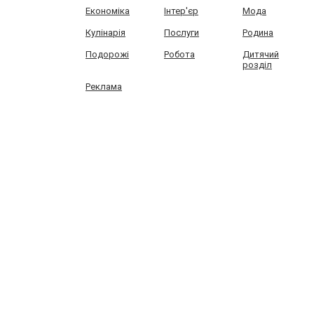
Економіка
Інтер'єр
Мода
Кулінарія
Послуги
Родина
Подорожі
Робота
Дитячий
розділ
Реклама