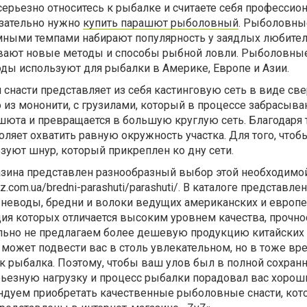
серьезно относитесь к рыбалке и считаете себя профессио
язательно нужно
купить парашют рыболовный
. Рыболовны
ными темпами набирают популярность у заядлых любите
ивают новые методы и способы рыбной ловли. Рыболовны
ды используют для рыбалки в Америке, Европе и Азии.
насти представляет из себя кастинговую сеть в виде све
о из мононити, с грузилами, который в процессе забрасыван
шюта и превращается в большую круглую сеть. Благодаря 
оляет охватить равную окружность участка. Для того, чтоб
зуют шнур, который прикреплен ко дну сети.
газина представлен разнообразный выбор этой необходимо
z.com.ua/bredni-parashuti/parashuti/. В каталоге представле
еводы, бредни и волоки ведущих американских и европе
ия которых отличается высоким уровнем качества, прочно
льно не предлагаем более дешевую продукцию китайских
 может подвести вас в столь увлекательном, но в тоже вр
 рыбалка. Поэтому, чтобы ваш улов был в полной сохранн
ьезную нагрузку и процесс рыбалки порадовал вас хоро
ндуем приобретать качественные рыболовные снасти, кот