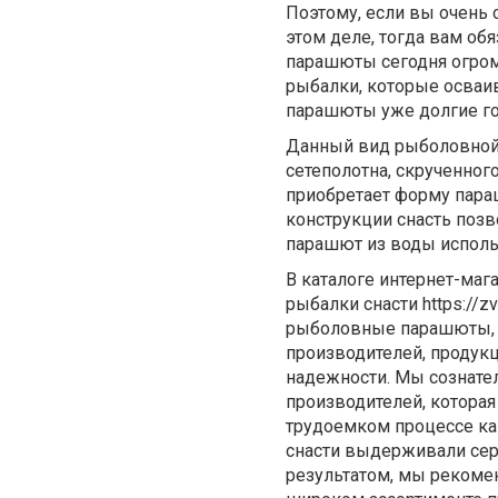
Поэтому, если вы очень 
этом деле, тогда вам об
парашюты сегодня огром
рыбалки, которые осва
парашюты уже долгие го
Данный вид рыболовной с
сетеполотна, скрученног
приобретает форму пара
конструкции снасть позв
парашют из воды исполь
В каталоге интернет-ма
рыбалки снасти https://zv
рыболовные парашюты, н
производителей, продукц
надежности. Мы сознате
производителей, которая
трудоемком процессе как
снасти выдерживали сер
результатом, мы рекоме