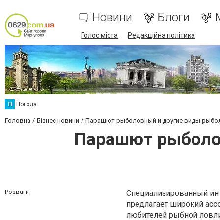
Новини
Блоги
Голос міста
Редакційна політика
П
Погода
Головна
Бізнес новини
Парашют рыболовный и другие виды рыболо
Парашют рыболов
Розваги
Специализированный инте
предлагает широкий ассо
любителей рыбной ловли.