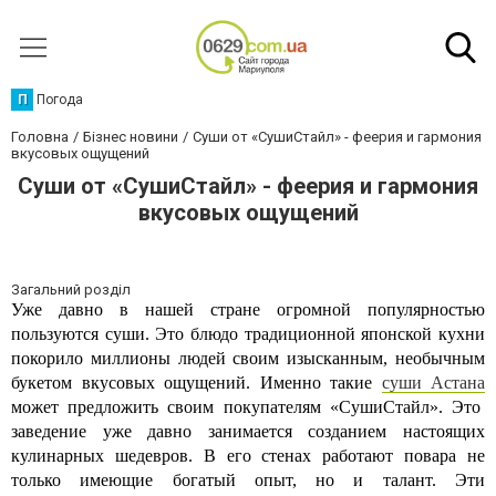
П
Погода
Головна
Бізнес новини
Суши от «СушиСтайл» - феерия и гармония
вкусовых ощущений
Суши от «СушиСтайл» - феерия и гармония
вкусовых ощущений
Загальний розділ
Уже давно в нашей стране огромной популярностью
пользуются суши. Это блюдо традиционной японской кухни
покорило миллионы людей своим изысканным, необычным
букетом вкусовых ощущений. Именно такие
суши Астана
может предложить своим покупателям
«СушиСтайл». Это
заведение уже давно занимается созданием настоящих
кулинарных шедевров. В его стенах работают повара не
только имеющие богатый опыт, но и талант. Эти