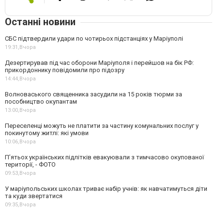
Останні новини
СБС підтвердили удари по чотирьох підстанціях у Маріуполі
19:31,
Вчора
Дезертирував під час оборони Маріуполя і перейшов на бік РФ:
прикордоннику повідомили про підозру
14:44,
Вчора
Волноваського священника засудили на 15 років тюрми за
пособництво окупантам
13:00,
Вчора
Переселенці можуть не платити за частину комунальних послуг у
покинутому житлі: які умови
10:06,
Вчора
П’ятьох українських підлітків евакуювали з тимчасово окупованої
території, - ФОТО
09:53,
Вчора
У маріупольських школах триває набір учнів: як навчатимуться діти
та куди звертатися
09:35,
Вчора