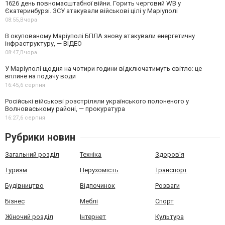
1626 день повномасштабної війни. Горить черговий WB у
Єкатеринбурзі. ЗСУ атакували військові цілі у Маріуполі
08:55,
Вчора
В окупованому Маріуполі БПЛА знову атакували енергетичну
інфраструктуру, — ВІДЕО
08:47,
Вчора
У Маріуполі щодня на чотири години відключатимуть світло: це
вплине на подачу води
16:45,
6 серпня
Російські військові розстріляли українського полоненого у
Волноваському районі, — прокуратура
16:27,
6 серпня
Рубрики новин
Загальний розділ
Техніка
Здоров'я
Туризм
Нерухомість
Транспорт
Будівництво
Відпочинок
Розваги
Бізнес
Меблі
Спорт
Жіночий розділ
Інтернет
Культура