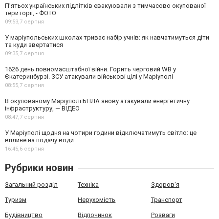
П’ятьох українських підлітків евакуювали з тимчасово окупованої
території, - ФОТО
09:53,
7 серпня
У маріупольських школах триває набір учнів: як навчатимуться діти
та куди звертатися
09:35,
7 серпня
1626 день повномасштабної війни. Горить черговий WB у
Єкатеринбурзі. ЗСУ атакували військові цілі у Маріуполі
08:55,
7 серпня
В окупованому Маріуполі БПЛА знову атакували енергетичну
інфраструктуру, — ВІДЕО
08:47,
7 серпня
У Маріуполі щодня на чотири години відключатимуть світло: це
вплине на подачу води
16:45,
6 серпня
Рубрики новин
Загальний розділ
Техніка
Здоров'я
Туризм
Нерухомість
Транспорт
Будівництво
Відпочинок
Розваги