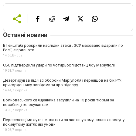
Останні новини
В Генштабі розкрили наслідки атаки . ЗСУ масовано вдарили по
Росії, є прильоти
14:56,
Вчора
СБС підтвердили удари по чотирьох підстанціях у Маріуполі
19:31,
7 серпня
Дезертирував під час оборони Маріуполя і перейшов на бік РФ:
прикордоннику повідомили про підозру
14:44,
7 серпня
Волноваського священника засудили на 15 років тюрми за
пособництво окупантам
13:00,
7 серпня
Переселенці можуть не платити за частину комунальних послуг у
покинутому житлі: які умови
10:06,
7 серпня