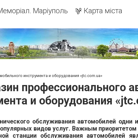
Меморіал. Маріуполь
Карта міста
обильного инструмента и оборудования «jtc.com.ua»
азин профессионального а
ента и оборудования «jtc
хнического обслуживания автомобилей одни 
опулярных видов услуг. Важным приоритетом 
ной станции обслуживания автомобилей яв