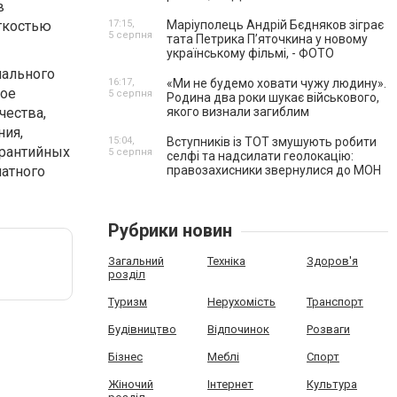
в
егкостью
17:15,
Маріуполець Андрій Бєдняков зіграє
5 серпня
тата Петрика П’яточкина у новому
українському фільмі, - ФОТО
нального
16:17,
«Ми не будемо ховати чужу людину».
ное
5 серпня
Родина два роки шукає військового,
чества,
якого визнали загиблим
ния,
15:04,
Вступників із ТОТ змушують робити
арантийных
5 серпня
селфі та надсилати геолокацію:
латного
правозахисники звернулися до МОН
Рубрики новин
Загальний
Техніка
Здоров'я
розділ
Туризм
Нерухомість
Транспорт
Будівництво
Відпочинок
Розваги
Бізнес
Меблі
Спорт
Жіночий
Інтернет
Культура