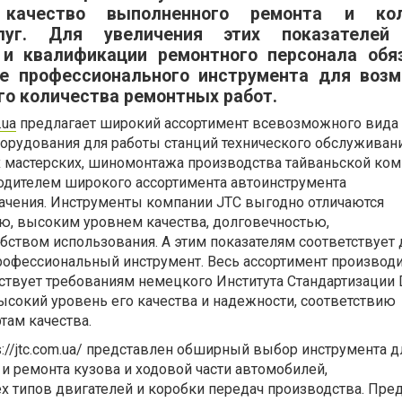
качество выполненного ремонта и кол
луг. Для увеличения этих показателей
 и квалификации ремонтного персонала обя
ие профессионального инструмента для воз
го количества ремонтных работ.
.ua
предлагает широкий ассортимент всевозможного вида 
борудования для работы станций технического обслуживан
 мастерских, шиномонтажа производства тайваньской ком
водителем широкого ассортимента автоинструмента
ачения. Инструменты компании JTC выгодно отличаются
ю, высоким уровнем качества, долговечностью,
ством использования. А этим показателям соответствует 
офессиональный инструмент. Весь ассортимент производ
ствует требованиям немецкого Института Стандартизации D
ысокий уровень его качества и надежности, соответствию
ам качества.
ps://jtc.com.ua/ представлен обширный выбор инструмента д
и ремонта кузова и ходовой части автомобилей,
ех типов двигателей и коробки передач производства. Пр