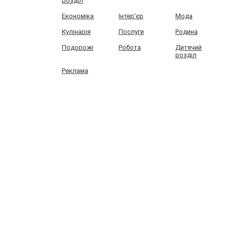
розділ
Економіка
Інтер'єр
Мода
Кулінарія
Послуги
Родина
Подорожі
Робота
Дитячий
розділ
Реклама