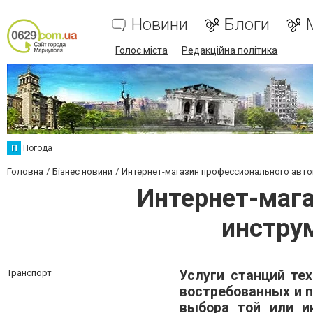
Новини
Блоги
Голос міста
Редакційна політика
П
Погода
Головна
Бізнес новини
Интернет-магазин профессионального автом
Интернет-маг
инструм
Транспорт
Услуги станций те
востребованных и п
выбора той или и