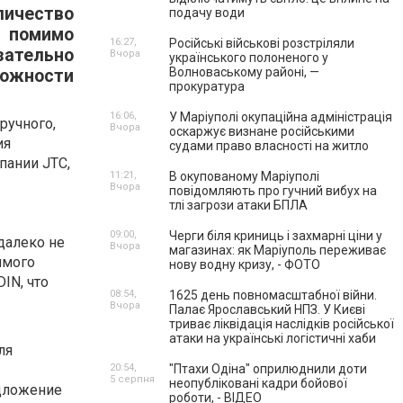
ичество
подачу води
 помимо
16:27,
Російські військові розстріляли
зательно
Вчора
українського полоненого у
Волноваському районі, —
можности
прокуратура
16:06,
У Маріуполі окупаційна адміністрація
ручного,
Вчора
оскаржує визнане російськими
ия
судами право власності на житло
пании JTC,
11:21,
В окупованому Маріуполі
Вчора
повідомляють про гучний вибух на
тлі загрози атаки БПЛА
09:00,
Черги біля криниць і захмарні ціни у
далеко не
Вчора
магазинах: як Маріуполь переживає
имого
нову водну кризу, - ФОТО
IN, что
08:54,
1625 день повномасштабної війни.
Вчора
Палає Ярославський НПЗ. У Києві
триває ліквідація наслідків російської
атаки на українські логістичні хаби
ля
20:54,
"Птахи Одіна" оприлюднили доти
5 серпня
неопубліковані кадри бойової
едложение
роботи, - ВІДЕО