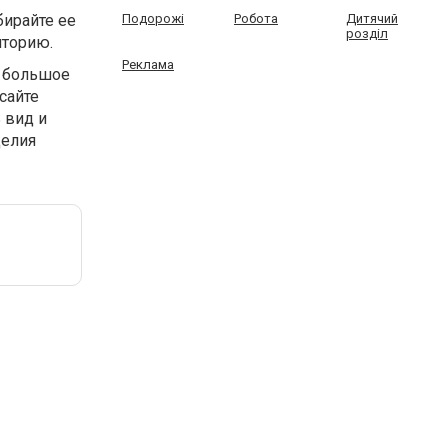
бирайте ее
Подорожі
Робота
Дитячий
розділ
иторию.
Реклама
т большое
сайте
 вид и
делия