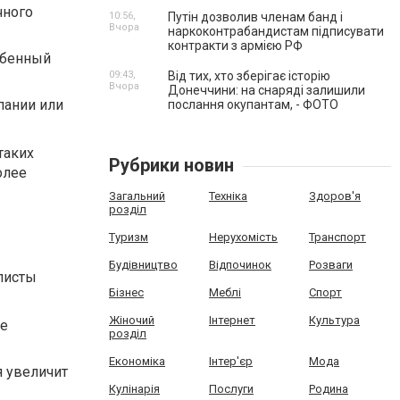
чного
10:56,
Путін дозволив членам банд і
Вчора
наркоконтрабандистам підписувати
контракти з армією РФ
обенный
09:43,
Від тих, хто зберігає історію
Вчора
Донеччини: на снаряді залишили
пании или
послання окупантам, - ФОТО
таких
Рубрики новин
олее
Загальний
Техніка
Здоров'я
розділ
Туризм
Нерухомість
Транспорт
Будівництво
Відпочинок
Розваги
листы
Бізнес
Меблі
Спорт
Жіночий
Інтернет
Культура
не
розділ
Економіка
Інтер'єр
Мода
я увеличит
Кулінарія
Послуги
Родина