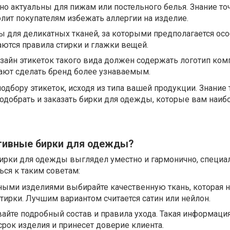
но актуальны для пижам или постельного белья. Знание то
олит покупателям избежать аллергии на изделие.
ы для деликатных тканей, за которыми предполагается ос
аются правила стирки и глажки вещей.
айн этикеток такого вида должен содержать логотип ком
ают сделать бренд более узнаваемым.
подбору этикеток, исходя из типа вашей продукции. Знание 
одобрать и заказать бирки для одежды, которые вам наиб
тивные бирки для одежды?
бирки для одежды выглядел уместно и гармонично, специа
ся к таким советам:
ьными изделиями выбирайте качественную ткань, которая 
стирки. Лучшим вариантом считается сатин или нейлон.
айте подробный состав и правила ухода. Такая информаци
рок изделия и принесет доверие клиента.