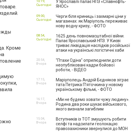
для
10:19,
У Ярославлі палає НПЗ «Славнєфть-
Сьогодні
товаре.
ЯНОС»
изделий.
09:00,
Черги біля криниць і захмарні ціни у
Сьогодні
магазинах: як Маріуполь переживає
нову водну кризу, - ФОТО
дежды
08:54,
1625 день повномасштабної війни.
Сьогодні
Палає Ярославський НПЗ. У Києві
триває ліквідація наслідків російської
да. Кроме
атаки на українські логістичні хаби
на
20:54,
"Птахи Одіна" оприлюднили доти
отовление
Вчора
неопубліковані кадри бойової
роботи, - ВІДЕО
одимую
17:15,
Маріуполець Андрій Бєдняков зіграє
окупки,
Вчора
тата Петрика П’яточкина у новому
авила
українському фільмі, - ФОТО
16:17,
«Ми не будемо ховати чужу людину».
Вчора
Родина два роки шукає військового,
якого визнали загиблим
15:04,
Вступників із ТОТ змушують робити
можно
Вчора
селфі та надсилати геолокацію:
правозахисники звернулися до МОН