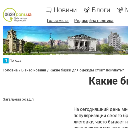
Новини
Блоги
Голос міста
Редакційна політика
П
Погода
Головна
Бізнес новини
Какие бирки для одежды стоит покупать?
Какие б
Загальний розділ
На сегодняшний день мн
популяризации своего бр
листовки, часто бывает 