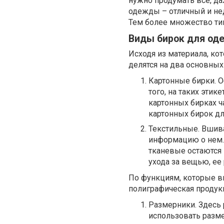
нужно продумать все, д
одежды – отличный и не
Тем более множество ти
Виды бирок для о
Исходя из материала, ко
делятся на два основных
Картонные бирки. О
того, на таких эти
картонных бирках ч
картонных бирок д
Текстильные. Вшив
информацию о нем. 
тканевые остаются
ухода за вещью, ее 
По функциям, которые в
полиграфическая продукц
Размерники. Здесь
использовать разме