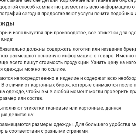
аже самые мелкие детали. Картонные или тканевые бирки 
дорогой способ компактно разместить всю информацию о 
пографий сегодня предоставляют услуги печати подобных 
дежды
торый используется при производстве, все этикетки для о
 вида:
бязательно должны содержать логотип или название брен
кетках размещают основную информацию о товаре. Именно 
аще всего пишут стоимость продукции. Узнать цену на изг
ля одежды можно по ссылке.
аются непосредственно в изделие и содержат всю необх
В отличии от картонных бирок, которые снимаются после п
 на одежде, чтобы вы в любой момент могли проверить пр
размер или состав.
ыполняют этикетки тканевые или картонные, данная
ия делится на:
 размещаются размеры одежды. Для большего удобства 
р в соответствии с разными странами.