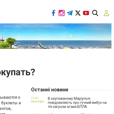
окупать?
Останні новини
мываются о
11:21,
В окупованому Маріуполі
Сьогодні
я буклеты и
повідомляють про гучний вибух на
тлі загрози атаки БПЛА
ентов,