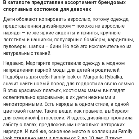
В каталоге представлен ассортимент брендовых
спортивных костюмов для девочек
Дети обожают копировать взрослых, потому одежда,
представленная дизайнером – похожа на взрослые
наряды – те же яркие акценты и принты, крупные
логотипы и нашивки, популярные бомберы, кардиганы,
пуловеры, шапки – бини. Но всё это исключительно из
натуральных тканей.
Недавно, Маргарита представила одежду в модном
направлении парной моды для детей и родителей.
Подобрать для себя Family look от Margarita Rybalka,
значит найти новый повод для гордости за свою семью.
В этих красивых платьях, костюмах мамы выглядят
ослепительно красивыми, а их дети нежными и
неповторимыми. Есть наряды в одном стиле, в одной
цветовой гамме. Такие вещи, как правило, выбирают
для семейной фотосессии. И здесь, дизайнер проявила
заботу о папах, предложив им несколько авторских
нарядов. И всё же, основное место в коллекции Family
look отведено мам и дочкам от 2 до 10 лет. В таких