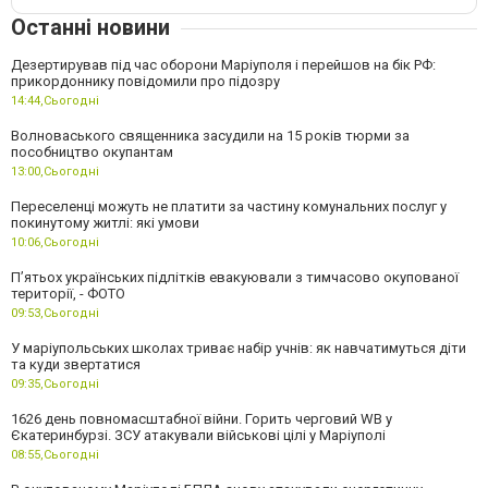
Останні новини
Дезертирував під час оборони Маріуполя і перейшов на бік РФ:
прикордоннику повідомили про підозру
14:44,
Сьогодні
Волноваського священника засудили на 15 років тюрми за
пособництво окупантам
13:00,
Сьогодні
Переселенці можуть не платити за частину комунальних послуг у
покинутому житлі: які умови
10:06,
Сьогодні
П’ятьох українських підлітків евакуювали з тимчасово окупованої
території, - ФОТО
09:53,
Сьогодні
У маріупольських школах триває набір учнів: як навчатимуться діти
та куди звертатися
09:35,
Сьогодні
1626 день повномасштабної війни. Горить черговий WB у
Єкатеринбурзі. ЗСУ атакували військові цілі у Маріуполі
08:55,
Сьогодні