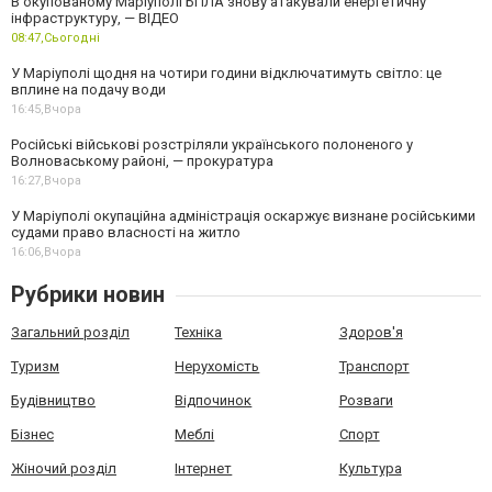
В окупованому Маріуполі БПЛА знову атакували енергетичну
інфраструктуру, — ВІДЕО
08:47,
Сьогодні
У Маріуполі щодня на чотири години відключатимуть світло: це
вплине на подачу води
16:45,
Вчора
Російські військові розстріляли українського полоненого у
Волноваському районі, — прокуратура
16:27,
Вчора
У Маріуполі окупаційна адміністрація оскаржує визнане російськими
судами право власності на житло
16:06,
Вчора
Рубрики новин
Загальний розділ
Техніка
Здоров'я
Туризм
Нерухомість
Транспорт
Будівництво
Відпочинок
Розваги
Бізнес
Меблі
Спорт
Жіночий розділ
Інтернет
Культура