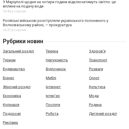
У Маріуполі щодня на чотири години відключатимуть світло: це
вплине на подачу води
16:45,
6 серпня
Російські військові розстріляли українського полоненого у
Волноваському районі, — прокуратура
16:27,
6 серпня
Рубрики новин
Загальний розділ
Техніка
Здоров'я
Туризм
Нерухомість
Транспорт
Будівництво
Відпочинок
Розваги
Бізнес
Меблі
Спорт
Жіночий розділ
Інтернет
Культура
Економіка
Інтер'єр
Мода
Кулінарія
Послуги
Родина
Подорожі
Робота
Дитячий розділ
Реклама