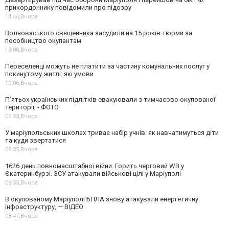
прикордоннику повідомили про підозру
14:44,
Вчора
Волноваського священника засудили на 15 років тюрми за
пособництво окупантам
13:00,
Вчора
Переселенці можуть не платити за частину комунальних послуг у
покинутому житлі: які умови
10:06,
Вчора
П’ятьох українських підлітків евакуювали з тимчасово окупованої
території, - ФОТО
09:53,
Вчора
У маріупольських школах триває набір учнів: як навчатимуться діти
та куди звертатися
09:35,
Вчора
1626 день повномасштабної війни. Горить черговий WB у
Єкатеринбурзі. ЗСУ атакували військові цілі у Маріуполі
08:55,
Вчора
В окупованому Маріуполі БПЛА знову атакували енергетичну
інфраструктуру, — ВІДЕО
08:47,
Вчора