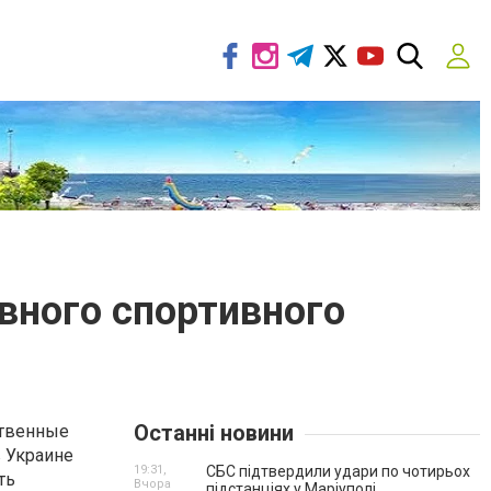
вного спортивного
Останні новини
ственные
в Украине
19:31,
СБС підтвердили удари по чотирьох
ть
Вчора
підстанціях у Маріуполі