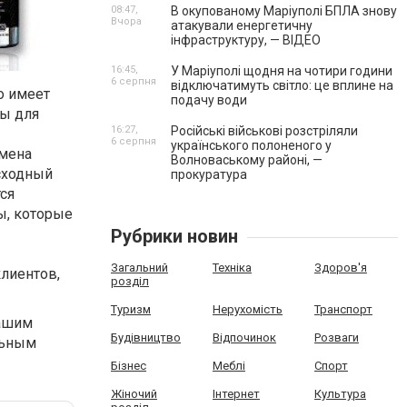
08:47,
В окупованому Маріуполі БПЛА знову
Вчора
атакували енергетичну
інфраструктуру, — ВІДЕО
16:45,
У Маріуполі щодня на чотири години
6 серпня
відключатимуть світло: це вплине на
о имеет
подачу води
ты для
16:27,
Російські військові розстріляли
6 серпня
українського полоненого у
смена
Волноваському районі, —
сходный
прокуратура
ся
ы, которые
Рубрики новин
Загальний
Техніка
Здоров'я
лиентов,
розділ
Туризм
Нерухомість
Транспорт
нашим
Будівництво
Відпочинок
Розваги
льным
Бізнес
Меблі
Спорт
Жіночий
Інтернет
Культура