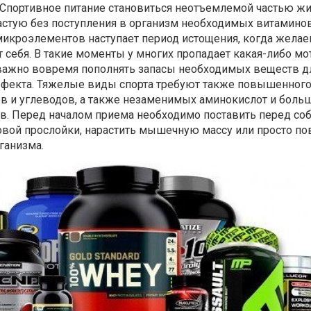
 Спортивное питание становиться неотъемлемой частью ж
астую без поступления в организм необходимых витаминов
микроэлементов наступает период истощения, когда жела
 себя. В такие моменты у многих пропадает какая-либо мо
важно вовремя пополнять запасы необходимых веществ д
фекта. Тяжелые виды спорта требуют также повышенног
ов и углеводов, а также незаменимых аминокислот и боль
в. Перед началом приема необходимо поставить перед соб
овой прослойки, нарастить мышечную массу или просто п
ганизма.