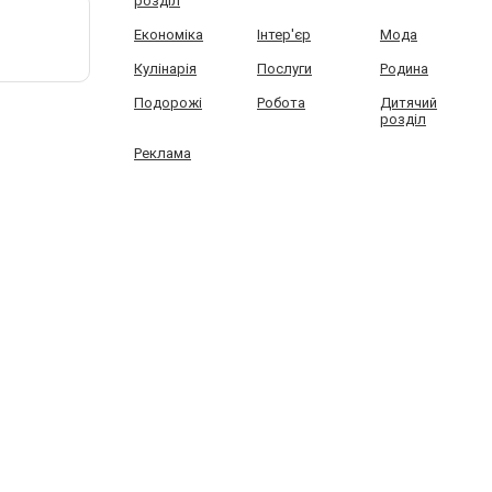
розділ
Економіка
Інтер'єр
Мода
Кулінарія
Послуги
Родина
Подорожі
Робота
Дитячий
розділ
Реклама