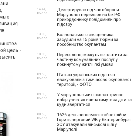
изни
,
14:44,
Дезертирував під час оборони
Вчора
Маріуполя і перейшов на бік РФ:
емые
прикордоннику повідомили про
тивация,
підозру
ля
13:00,
Волноваського священника
о
Вчора
засудили на 15 років тюрми за
шинства
пособництво окупантам
ой цель -
10:06,
Переселенці можуть не платити за
овысить
Вчора
частину комунальних послуг у
покинутому житлі: які умови
09:53,
П’ятьох українських підлітків
Вчора
евакуювали з тимчасово окупованої
території, - ФОТО
09:35,
У маріупольських школах триває
Вчора
набір учнів: як навчатимуться діти та
куди звертатися
08:55,
1626 день повномасштабної війни.
Вчора
Горить черговий WB у Єкатеринбурзі.
ЗСУ атакували військові цілі у
Маріуполі