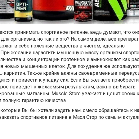
ются принимать спортивное питание, ведь думают, что он
для организма, но так ли это? На самом деле, все препара
ержат в себе полезные вещества в чистом, идеально
 При желании нарастить мышечную массу организм спорт
личества и концентрации протеинов и аминокислот как ра
ия новых мышечных клеток. Для похудения же используют
L-карнитин. Также крайне важны своевременные перекус
ится и привести к упадку сил. Если Вы желаете приобрести
торое приведет к желаемым результатам, важно выбирать
ованные магазины. Muscle Store уважает и ценит своих к
 полную гарантию качества.
, которые Вы бы хотели задать нам, смело обращайтесь к 
заказать спортивное питание в Масл Стор по самым актуа