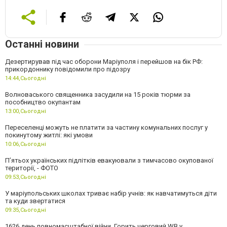
Останні новини
Дезертирував під час оборони Маріуполя і перейшов на бік РФ:
прикордоннику повідомили про підозру
14:44,
Сьогодні
Волноваського священника засудили на 15 років тюрми за
пособництво окупантам
13:00,
Сьогодні
Переселенці можуть не платити за частину комунальних послуг у
покинутому житлі: які умови
10:06,
Сьогодні
П’ятьох українських підлітків евакуювали з тимчасово окупованої
території, - ФОТО
09:53,
Сьогодні
У маріупольських школах триває набір учнів: як навчатимуться діти
та куди звертатися
09:35,
Сьогодні
1626 день повномасштабної війни. Горить черговий WB у