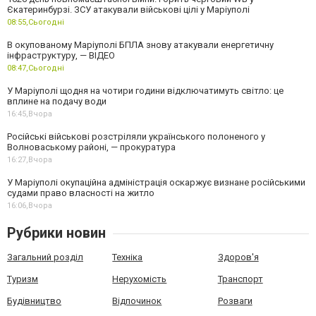
Єкатеринбурзі. ЗСУ атакували військові цілі у Маріуполі
08:55,
Сьогодні
В окупованому Маріуполі БПЛА знову атакували енергетичну
інфраструктуру, — ВІДЕО
08:47,
Сьогодні
У Маріуполі щодня на чотири години відключатимуть світло: це
вплине на подачу води
16:45,
Вчора
Російські військові розстріляли українського полоненого у
Волноваському районі, — прокуратура
16:27,
Вчора
У Маріуполі окупаційна адміністрація оскаржує визнане російськими
судами право власності на житло
16:06,
Вчора
Рубрики новин
Загальний розділ
Техніка
Здоров'я
Туризм
Нерухомість
Транспорт
Будівництво
Відпочинок
Розваги