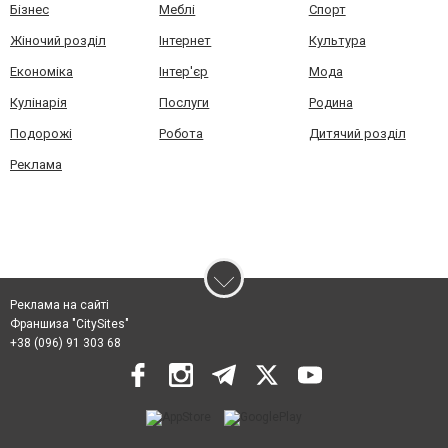
Бізнес
Меблі
Спорт
Жіночий розділ
Інтернет
Культура
Економіка
Інтер'єр
Мода
Кулінарія
Послуги
Родина
Подорожі
Робота
Дитячий розділ
Реклама
Реклама на сайті
Франшиза "CitySites"
+38 (096) 91 303 68