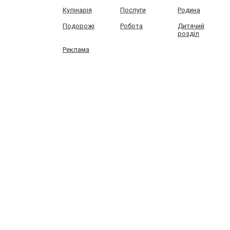
Кулінарія
Послуги
Родина
Подорожі
Робота
Дитячий
розділ
Реклама