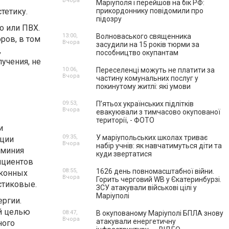
Вчора
Маріуполя і перейшов на бік РФ:
тетику.
прикордоннику повідомили про
підозру
о или ПВХ.
13:00,
Волноваського священника
ров, в том
Вчора
засудили на 15 років тюрми за
,
пособництво окупантам
учения, не
10:06,
Переселенці можуть не платити за
Вчора
частину комунальних послуг у
покинутому житлі: які умови
09:53,
П’ятьох українських підлітків
Вчора
евакуювали з тимчасово окупованої
території, - ФОТО
и
09:35,
У маріупольських школах триває
кции
Вчора
набір учнів: як навчатимуться діти та
юминия
куди звертатися
ициентов
08:55,
1626 день повномасштабної війни.
оконных
Вчора
Горить черговий WB у Єкатеринбурзі.
стиковые.
ЗСУ атакували військові цілі у
Маріуполі
ргии.
й целью
08:47,
В окупованому Маріуполі БПЛА знову
Вчора
атакували енергетичну
ного