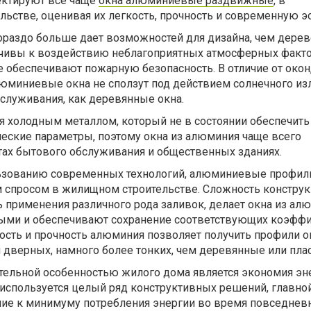
ектируют все чаще
окна алюминиевые раздвижные
, в
ьстве, оценивая их легкость, прочность и современную эс
ораздо больше дает возможностей для дизайна, чем дерев
йчивы к воздействию неблагоприятных атмосферных факто
же обеспечивают пожарную безопасность. В отличие от окон
юминиевые окна не сползут под действием солнечного изл
бслуживания, как деревянные окна.
я холодным металлом, который не в состоянии обеспечить
еские параметры, поэтому окна из алюминия чаще всего
тах бытового обслуживания и общественных зданиях.
льзованию современных технологий, алюминиевые профил
 спросом в жилищном строительстве. Сложность констру
 применения различного рода заливок, делает окна из ал
ыми и обеспечивают сохранение соответствующих коэфф
ность и прочность алюминия позволяет получить профили 
 дверных, намного более тонких, чем деревянные или пла
тельной особенностью жилого дома является экономия эне
используется целый ряд конструктивных решений, главно
ние к минимуму потребления энергии во время повседнев