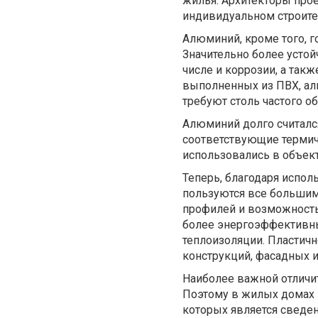
жилья. Архитекторы про
индивидуальном строител
Алюминий, кроме того, г
Значительно более усто
числе и коррозии, а так
выполненных из ПВХ, ал
требуют столь частого о
Алюминий долго считалс
соответствующие термич
использовались в объек
Теперь, благодаря испо
пользуются все большим
профилей и возможность
более энергоэффективн
теплоизоляции. Пластич
конструкций, фасадных и
Наиболее важной отличи
Поэтому в жилых домах 
которых является сведе