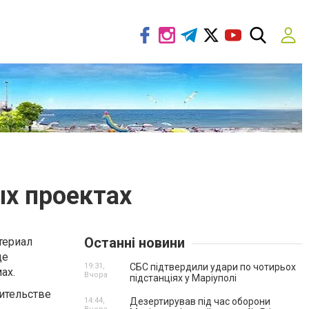
х проектах
Останні новини
териал
ще
19:31,
СБС підтвердили удари по чотирьох
ах.
Вчора
підстанціях у Маріуполі
ительстве
14:44,
Дезертирував під час оборони