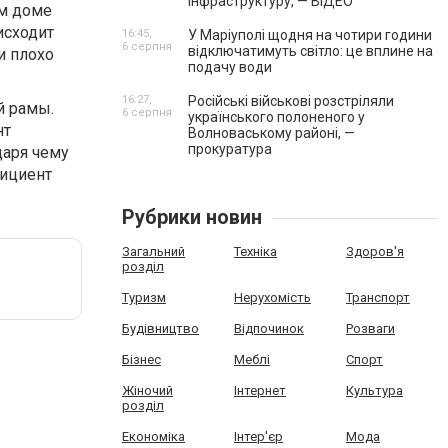
інфраструктуру, — ВІДЕО
ом доме
исходит
16:45,
У Маріуполі щодня на чотири години
6 серпня
відключатимуть світло: це вплине на
и плохо
подачу води
16:27,
Російські військові розстріляли
й рамы.
6 серпня
українського полоненого у
нт
Волноваському районі, —
прокуратура
даря чему
фициент
Рубрики новин
Загальний
Техніка
Здоров'я
розділ
Туризм
Нерухомість
Транспорт
Будівництво
Відпочинок
Розваги
Бізнес
Меблі
Спорт
Жіночий
Інтернет
Культура
розділ
Економіка
Інтер'єр
Мода