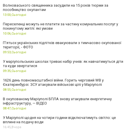
Волноваського священника засудили на 15 років тюрми за
пособництво окупантам
13:00,
Сьогодні
Переселенці можуть не платити за частину комунальних послуг у
покинутому житлі: які умови
10:06,
Сьогодні
П’ятьох українських підлітків евакуювали з тимчасово окупованої
території, - ФОТО
09:53,
Сьогодні
У маріупольських школах триває набір учнів: як навчатимуться діти
та куди звертатися
09:35,
Сьогодні
1626 день повномасштабної війни. Горить черговий WB у
Єкатеринбурзі. ЗСУ атакували військові цілі у Маріуполі
08:55,
Сьогодні
В окупованому Маріуполі БПЛА знову атакували енергетичну
інфраструктуру, — ВІДЕО
08:47,
Сьогодні
У Маріуполі щодня на чотири години відключатимуть світло: це
вплине на подачу води
16:45,
Вчора