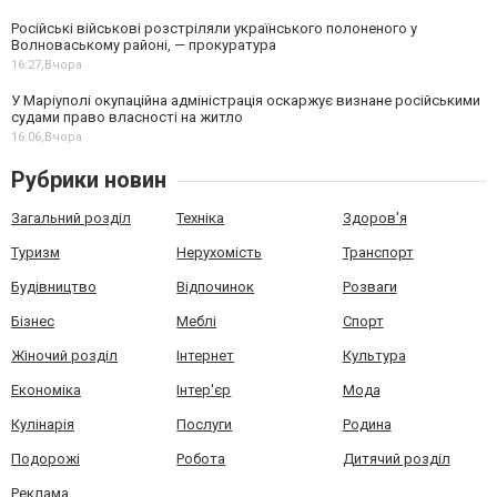
Російські військові розстріляли українського полоненого у
Волноваському районі, — прокуратура
16:27,
Вчора
У Маріуполі окупаційна адміністрація оскаржує визнане російськими
судами право власності на житло
16:06,
Вчора
Рубрики новин
Загальний розділ
Техніка
Здоров'я
Туризм
Нерухомість
Транспорт
Будівництво
Відпочинок
Розваги
Бізнес
Меблі
Спорт
Жіночий розділ
Інтернет
Культура
Економіка
Інтер'єр
Мода
Кулінарія
Послуги
Родина
Подорожі
Робота
Дитячий розділ
Реклама