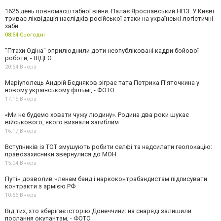
1625 день повномасштабної війни. Палає Ярославський НПЗ. У Києві
триває ліквідація наслідків російської атаки на українські логістичні
хаби
08:54,
Сьогодні
"Птахи Одіна" оприлюднили доти неопубліковані кадри бойової
роботи, - ВІДЕО
20:54,
Вчора
Маріуполець Андрій Бєдняков зіграє тата Петрика П’яточкина у
новому українському фільмі, - ФОТО
17:15,
Вчора
«Ми не будемо ховати чужу людину». Родина два роки шукає
військового, якого визнали загиблим
16:17,
Вчора
Вступників із ТОТ змушують робити селфі та надсилати геолокацію:
правозахисники звернулися до МОН
15:04,
Вчора
Путін дозволив членам банд і наркоконтрабандистам підписувати
контракти з армією РФ
10:56,
Вчора
Від тих, хто зберігає історію Донеччини: на снаряді залишили
послання окупантам, - ФОТО