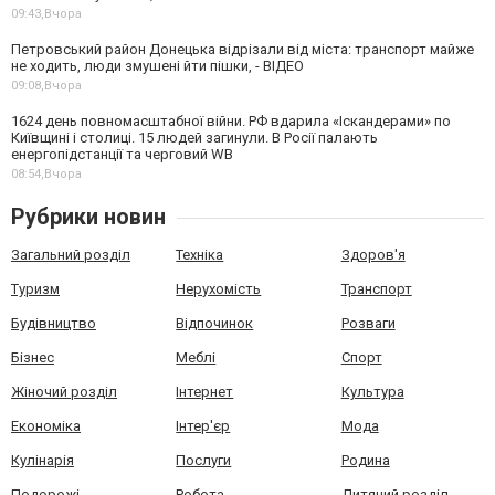
09:43,
Вчора
Петровський район Донецька відрізали від міста: транспорт майже
не ходить, люди змушені йти пішки, - ВІДЕО
09:08,
Вчора
1624 день повномасштабної війни. РФ вдарила «Іскандерами» по
Київщині і столиці. 15 людей загинули. В Росії палають
енергопідстанції та черговий WB
08:54,
Вчора
Рубрики новин
Загальний розділ
Техніка
Здоров'я
Туризм
Нерухомість
Транспорт
Будівництво
Відпочинок
Розваги
Бізнес
Меблі
Спорт
Жіночий розділ
Інтернет
Культура
Економіка
Інтер'єр
Мода
Кулінарія
Послуги
Родина
Подорожі
Робота
Дитячий розділ