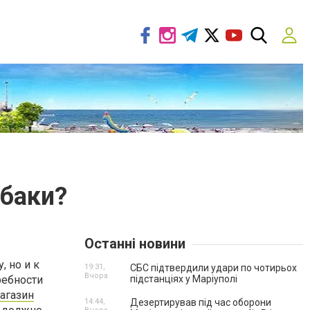
обаки?
Останні новини
, но и к
19:31,
СБС підтвердили удари по чотирьох
Вчора
ребности
підстанціях у Маріуполі
агазин
14:44,
Дезертирував під час оборони