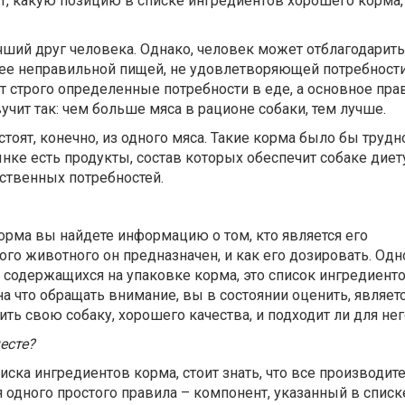
, какую позицию в списке ингредиентов хорошего корма
учший друг человека. Однако, человек может отблагодарить
 ее неправильной пищей, не удовлетворяющей потребности
 строго определенные потребности в еде, а основное пра
вучит так: чем больше мяса в рационе собаки, тем лучше.
стоят, конечно, из одного мяса. Такие корма было бы трудн
ынке есть продукты, состав которых обеспечит собаке диету
ственных потребностей.
орма вы найдете информацию о том, кто является его
ого животного он предназначен, и как его дозировать. Одн
содержащихся на упаковке корма, это список ингредиентов
 на что обращать внимание, вы в состоянии оценить, являет
ть свою собаку, хорошего качества, и подходит ли для нег
есте?
иска ингредиентов корма, стоит знать, что все производи
одного простого правила – компонент, указанный в списк