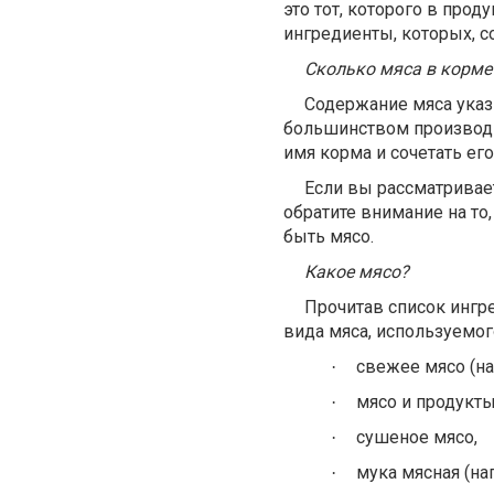
это тот, которого в про
ингредиенты, которых, 
Сколько мяса в корме
Содержание мяса указ
большинством производи
имя корма и сочетать ег
Если вы рассматривае
обратите внимание на то
быть мясо.
Какое мясо?
Прочитав список ингр
вида мяса, используемог
свежее мясо (на
·
мясо и продукт
·
сушеное мясо,
·
мука мясная (на
·