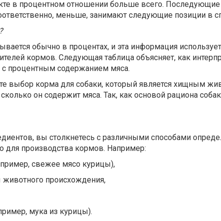
дукте в процентном отношении больше всего. Последующие
соответственно, меньше, занимают следующие позиции в с
?
ывается обычно в процентах, и эта информация использует
телей кормов. Следующая таблица объясняет, как интерп
о с процентным содержанием мяса.
те выбор корма для собаки, который является хищным жи
, сколько он содержит мяса. Так, как основой рациона соб
едиентов, вы столкнетесь с различными способами опред
о для производства кормов. Например:
пример, свежее мясо курицы),
ы животного происхождения,
пример, мука из курицы).