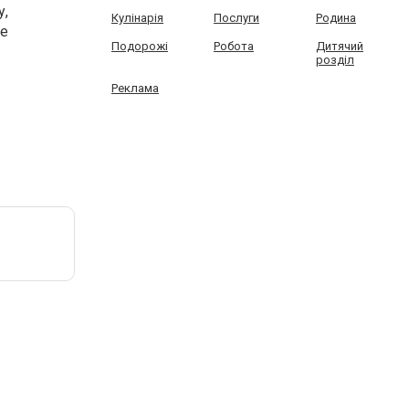
у,
Кулінарія
Послуги
Родина
ее
Подорожі
Робота
Дитячий
розділ
Реклама