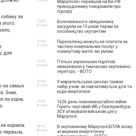
, должно
Вчора
Маріуполя і перейшов на бік РФ:
прикордоннику повідомили про
підозру
 собаку за
13:00,
Волноваського священника
 этого
Вчора
засудили на 15 років тюрми за
вило,
пособництво окупантам
10:06,
Переселенці можуть не платити за
Вчора
о
частину комунальних послуг у
покинутому житлі: які умови
, для
09:53,
П’ятьох українських підлітків
Вчора
евакуювали з тимчасово окупованої
території, - ФОТО
09:35,
У маріупольських школах триває
о из самых
Вчора
набір учнів: як навчатимуться діти та
куди звертатися
. Зная,
ся ли корм,
08:55,
1626 день повномасштабної війни.
о.
Вчора
Горить черговий WB у Єкатеринбурзі.
ЗСУ атакували військові цілі у
Маріуполі
тели кормов
08:47,
В окупованому Маріуполі БПЛА знову
Вчора
е первым,
атакували енергетичну