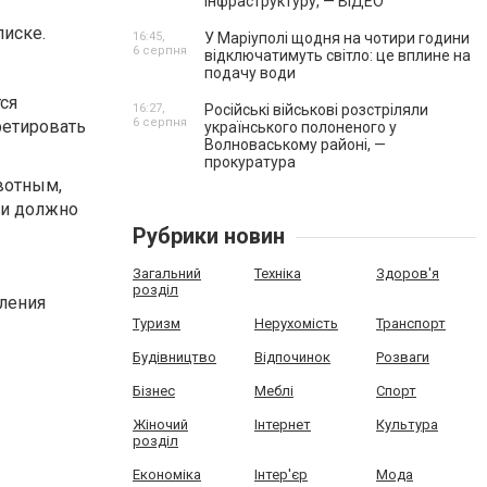
інфраструктуру, — ВІДЕО
писке.
16:45,
У Маріуполі щодня на чотири години
6 серпня
відключатимуть світло: це вплине на
подачу води
ся
16:27,
Російські військові розстріляли
6 серпня
ретировать
українського полоненого у
Волноваському районі, —
прокуратура
вотным,
аки должно
Рубрики новин
Загальний
Техніка
Здоров'я
розділ
еления
Туризм
Нерухомість
Транспорт
Будівництво
Відпочинок
Розваги
Бізнес
Меблі
Спорт
Жіночий
Інтернет
Культура
розділ
Економіка
Інтер'єр
Мода