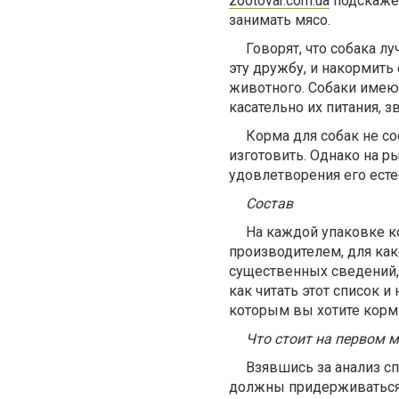
zootovar.com.ua
подскажет
занимать мясо.
Говорят, что собака л
эту дружбу, и накормить
животного. Собаки имеют
касательно их питания, з
Корма для собак не со
изготовить. Однако на р
удовлетворения его есте
Состав
На каждой упаковке к
производителем, для как
существенных сведений, 
как читать этот список и
которым вы хотите корми
Что стоит на первом м
Взявшись за анализ сп
должны придерживаться 