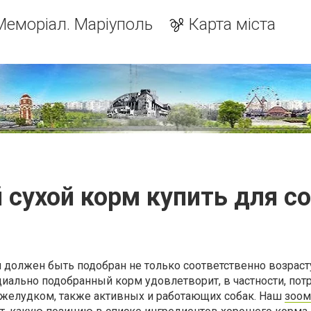
Меморіал. Маріуполь
Карта міста
 сухой корм купить для с
 должен быть подобран не только соответственно возрасту
иально подобранный корм удовлетворит, в частности, пот
 желудком, также активных и работающих собак. Наш
зоом