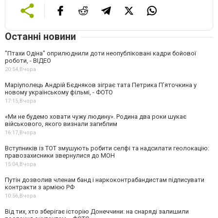
Останні новини
"Птахи Одіна" оприлюднили доти неопубліковані кадри бойової
роботи, - ВІДЕО
20:54,
Вчора
Маріуполець Андрій Бєдняков зіграє тата Петрика П’яточкина у
новому українському фільмі, - ФОТО
17:15,
Вчора
«Ми не будемо ховати чужу людину». Родина два роки шукає
військового, якого визнали загиблим
16:17,
Вчора
Вступників із ТОТ змушують робити селфі та надсилати геолокацію:
правозахисники звернулися до МОН
15:04,
Вчора
Путін дозволив членам банд і наркоконтрабандистам підписувати
контракти з армією РФ
10:56,
Вчора
Від тих, хто зберігає історію Донеччини: на снаряді залишили