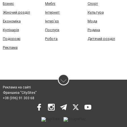
Бізнес
Меблі
Спорт
Жіночий розділ
Інтернет
Культура
Економіка
Інтер'єр
Мода
Кулінарія
Послуги
Родина
Подорожі
Робота
Дитячий розділ
Реклама
Реклама на сайті
Франшиза "CitySites"
+38 (096) 91 303 68