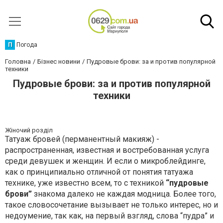
П
Погода
Головна
Бізнес новини
Пудровые брови: за и против популярной
техники
Пудровые брови: за и против популярной
техники
Жіночий розділ
Татуаж бровей (перманентный макияж) -
распространенная, известная и востребованная услуга
среди девушек и женщин. И если о микроблейдинге,
как о принципиально отличной от понятия татуажа
технике, уже известно всем, то с техникой
“пудровые
брови”
знакома далеко не каждая модница. Более того,
такое словосочетание вызывает не только интерес, но и
недоумение, так как, на первый взгляд, слова “пудра” и