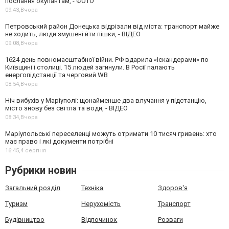
послання окупантам, - ФОТО
09:43,
Вчора
Петровський район Донецька відрізали від міста: транспорт майже
не ходить, люди змушені йти пішки, - ВІДЕО
09:08,
Вчора
1624 день повномасштабної війни. РФ вдарила «Іскандерами» по
Київщині і столиці. 15 людей загинули. В Росії палають
енергопідстанції та черговий WB
08:54,
Вчора
Ніч вибухів у Маріуполі: щонайменше два влучання у підстанцію,
місто знову без світла та води, - ВІДЕО
08:34,
Вчора
Маріупольські переселенці можуть отримати 10 тисяч гривень: хто
має право і які документи потрібні
16:45,
4 серпня
Рубрики новин
Загальний розділ
Техніка
Здоров'я
Туризм
Нерухомість
Транспорт
Будівництво
Відпочинок
Розваги