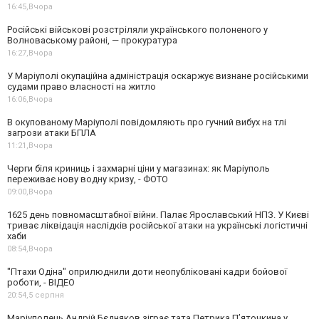
16:45,
Вчора
Російські військові розстріляли українського полоненого у
Волноваському районі, — прокуратура
16:27,
Вчора
У Маріуполі окупаційна адміністрація оскаржує визнане російськими
судами право власності на житло
16:06,
Вчора
В окупованому Маріуполі повідомляють про гучний вибух на тлі
загрози атаки БПЛА
11:21,
Вчора
Черги біля криниць і захмарні ціни у магазинах: як Маріуполь
переживає нову водну кризу, - ФОТО
09:00,
Вчора
1625 день повномасштабної війни. Палає Ярославський НПЗ. У Києві
триває ліквідація наслідків російської атаки на українські логістичні
хаби
08:54,
Вчора
"Птахи Одіна" оприлюднили доти неопубліковані кадри бойової
роботи, - ВІДЕО
20:54,
5 серпня
Маріуполець Андрій Бєдняков зіграє тата Петрика П’яточкина у