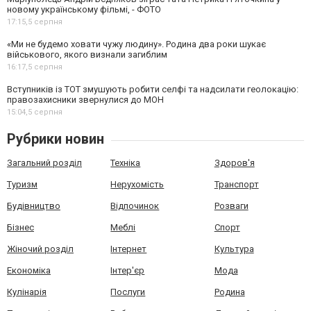
новому українському фільмі, - ФОТО
17:15,
5 серпня
«Ми не будемо ховати чужу людину». Родина два роки шукає
військового, якого визнали загиблим
16:17,
5 серпня
Вступників із ТОТ змушують робити селфі та надсилати геолокацію:
правозахисники звернулися до МОН
15:04,
5 серпня
Рубрики новин
Загальний розділ
Техніка
Здоров'я
Туризм
Нерухомість
Транспорт
Будівництво
Відпочинок
Розваги
Бізнес
Меблі
Спорт
Жіночий розділ
Інтернет
Культура
Економіка
Інтер'єр
Мода
Кулінарія
Послуги
Родина