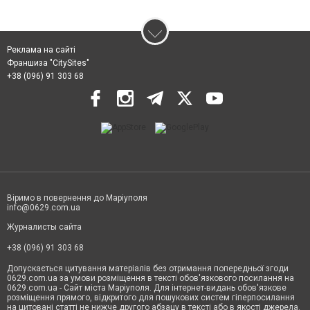
Реклама на сайті
Франшиза "CitySites"
+38 (096) 91 303 68
Віримо в повернення до Маріуполя
info@0629.com.ua
Журналисты сайта
+38 (096) 91 303 68
Допускається цитування матеріалів без отримання попередньої згоди
0629.com.ua за умови розміщення в тексті обов'язкового посилання на
0629.com.ua - Сайт міста Маріуполя. Для інтернет-видань обов'язкове
розміщення прямого, відкритого для пошукових систем гіперпосилання
на цитовані статті не нижче другого абзацу в тексті або в якості джерела.