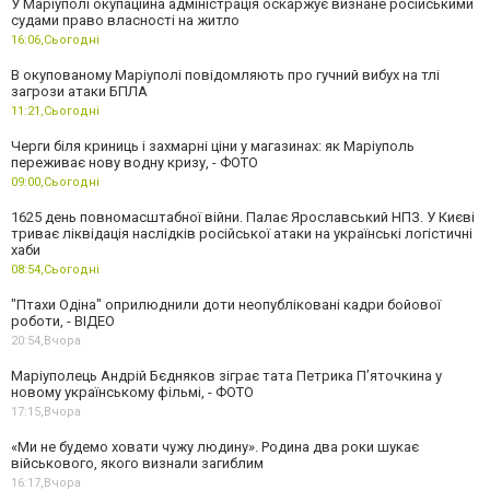
У Маріуполі окупаційна адміністрація оскаржує визнане російськими
судами право власності на житло
16:06,
Сьогодні
В окупованому Маріуполі повідомляють про гучний вибух на тлі
загрози атаки БПЛА
11:21,
Сьогодні
Черги біля криниць і захмарні ціни у магазинах: як Маріуполь
переживає нову водну кризу, - ФОТО
09:00,
Сьогодні
1625 день повномасштабної війни. Палає Ярославський НПЗ. У Києві
триває ліквідація наслідків російської атаки на українські логістичні
хаби
08:54,
Сьогодні
"Птахи Одіна" оприлюднили доти неопубліковані кадри бойової
роботи, - ВІДЕО
20:54,
Вчора
Маріуполець Андрій Бєдняков зіграє тата Петрика П’яточкина у
новому українському фільмі, - ФОТО
17:15,
Вчора
«Ми не будемо ховати чужу людину». Родина два роки шукає
військового, якого визнали загиблим
16:17,
Вчора