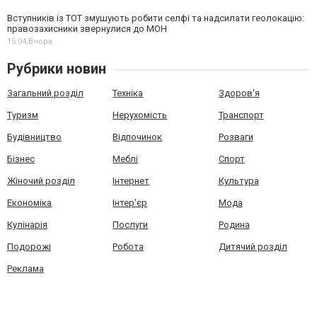
Вступників із ТОТ змушують робити селфі та надсилати геолокацію:
правозахисники звернулися до МОН
15:04,
Вчора
Рубрики новин
Загальний розділ
Техніка
Здоров'я
Туризм
Нерухомість
Транспорт
Будівництво
Відпочинок
Розваги
Бізнес
Меблі
Спорт
Жіночий розділ
Інтернет
Культура
Економіка
Інтер'єр
Мода
Кулінарія
Послуги
Родина
Подорожі
Робота
Дитячий розділ
Реклама