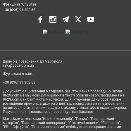
Франшиза "CitySites"
+38 (096) 91 303 68
Віримо в повернення до Маріуполя
info@0629.com.ua
Журналисты сайта
+38 (096) 91 303 68
Допускається цитування матеріалів без отримання попередньої згоди
0629.com.ua за умови розміщення в тексті обов'язкового посилання на
0629.com.ua - Сайт міста Маріуполя. Для інтернет-видань обов'язкове
розміщення прямого, відкритого для пошукових систем гіперпосилання
на цитовані статті не нижче другого абзацу в тексті або в якості джерела.
Порушення виняткових прав переслідується Законом.
Матеріали з плашками "Новини компаній", "Промо", "Партнерський
матеріал", "Партнерський спецпроєкт", "Політичні новини", "Пресреліз",
"PR", "Офіційно", "Політична реклама" публікуються на правах реклами.