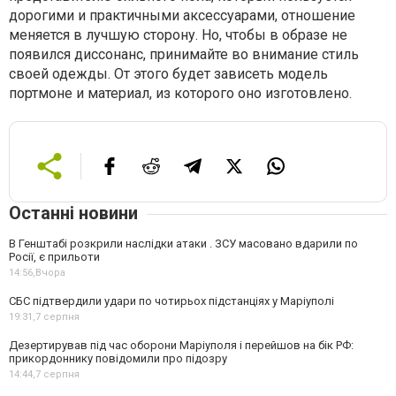
дорогими и практичными аксессуарами, отношение
меняется в лучшую сторону. Но, чтобы в образе не
появился диссонанс, принимайте во внимание стиль
своей одежды. От этого будет зависеть модель
портмоне и материал, из которого оно изготовлено.
Останні новини
В Генштабі розкрили наслідки атаки . ЗСУ масовано вдарили по
Росії, є прильоти
14:56,
Вчора
СБС підтвердили удари по чотирьох підстанціях у Маріуполі
19:31,
7 серпня
Дезертирував під час оборони Маріуполя і перейшов на бік РФ:
прикордоннику повідомили про підозру
14:44,
7 серпня