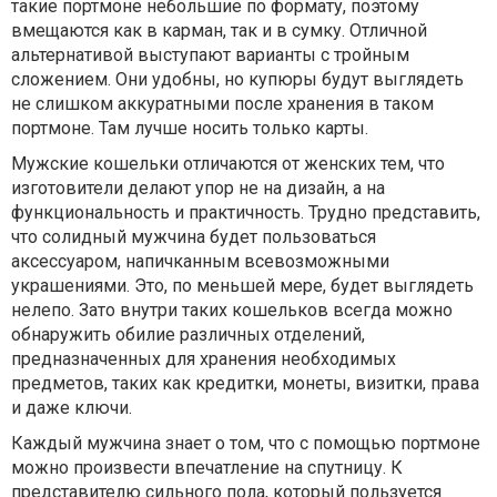
такие портмоне небольшие по формату, поэтому
вмещаются как в карман, так и в сумку. Отличной
альтернативой выступают варианты с тройным
сложением. Они удобны, но купюры будут выглядеть
не слишком аккуратными после хранения в таком
портмоне. Там лучше носить только карты.
Мужские кошельки отличаются от женских тем, что
изготовители делают упор не на дизайн, а на
функциональность и практичность. Трудно представить,
что солидный мужчина будет пользоваться
аксессуаром, напичканным всевозможными
украшениями. Это, по меньшей мере, будет выглядеть
нелепо. Зато внутри таких кошельков всегда можно
обнаружить обилие различных отделений,
предназначенных для хранения необходимых
предметов, таких как кредитки, монеты, визитки, права
и даже ключи.
Каждый мужчина знает о том, что с помощью портмоне
можно произвести впечатление на спутницу. К
представителю сильного пола, который пользуется