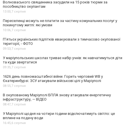
Волноваського священника засудили на 15 років тюрми за
пособництво окупантам
13:00,
7 серпня
Переселенці можуть не платити за частину комунальних послуг у
покинутому житлі: які умови
10:06,
7 серпня
П’ятьох українських підлітків евакуювали з тимчасово окупованої
території, - ФОТО
09:53,
7 серпня
У маріупольських школах триває набір учнів: як навчатимуться діти
та куди звертатися
09:35,
7 серпня
1626 день повномасштабної війни. Горить черговий WB у
Єкатеринбурзі. ЗСУ атакували військові цілі у Маріуполі
08:55,
7 серпня
В окупованому Маріуполі БПЛА знову атакували енергетичну
інфраструктуру, — ВІДЕО
08:47,
7 серпня
У Маріуполі щодня на чотири години відключатимуть світло: це
вплине на подачу води
16:45,
6 серпня