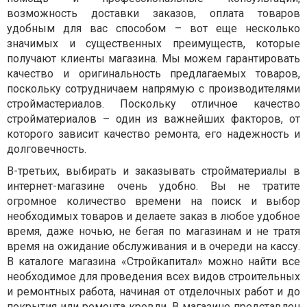
возможность доставки заказов, оплата товаров
удобным для вас способом – вот еще несколько
значимых и существенных преимуществ, которые
получают клиенты магазина. Мы можем гарантировать
качество и оригинальность предлагаемых товаров,
поскольку сотрудничаем напрямую с производителями
строймастериалов. Поскольку отличное качество
стройматериалов – один из важнейших факторов, от
которого зависит качество ремонта, его надежность и
долговечность.
В-третьих, выбирать и заказывать стройматериалы в
интернет-магазине очень удобно. Вы не тратите
огромное количество времени на поиск и выбор
необходимых товаров и делаете заказ в любое удобное
время, даже ночью, не бегая по магазинам и не тратя
время на ожидание обслуживания и в очереди на кассу.
В каталоге магазина «Стройкапитал» можно найти все
необходимое для проведения всех видов строительных
и ремонтных работа, начиная от отделочных работ и до
покрытия или ремонта кровли. В магазине представлен