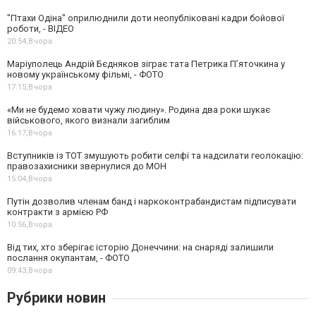
"Птахи Одіна" оприлюднили доти неопубліковані кадри бойової
роботи, - ВІДЕО
20:54,
Вчора
Маріуполець Андрій Бєдняков зіграє тата Петрика П’яточкина у
новому українському фільмі, - ФОТО
17:15,
Вчора
«Ми не будемо ховати чужу людину». Родина два роки шукає
військового, якого визнали загиблим
16:17,
Вчора
Вступників із ТОТ змушують робити селфі та надсилати геолокацію:
правозахисники звернулися до МОН
15:04,
Вчора
Путін дозволив членам банд і наркоконтрабандистам підписувати
контракти з армією РФ
10:56,
Вчора
Від тих, хто зберігає історію Донеччини: на снаряді залишили
послання окупантам, - ФОТО
09:43,
Вчора
Рубрики новин