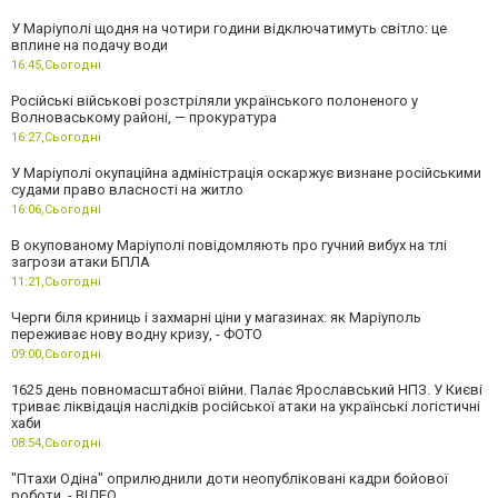
У Маріуполі щодня на чотири години відключатимуть світло: це
вплине на подачу води
16:45,
Сьогодні
Російські військові розстріляли українського полоненого у
Волноваському районі, — прокуратура
16:27,
Сьогодні
У Маріуполі окупаційна адміністрація оскаржує визнане російськими
судами право власності на житло
16:06,
Сьогодні
В окупованому Маріуполі повідомляють про гучний вибух на тлі
загрози атаки БПЛА
11:21,
Сьогодні
Черги біля криниць і захмарні ціни у магазинах: як Маріуполь
переживає нову водну кризу, - ФОТО
09:00,
Сьогодні
1625 день повномасштабної війни. Палає Ярославський НПЗ. У Києві
триває ліквідація наслідків російської атаки на українські логістичні
хаби
08:54,
Сьогодні
"Птахи Одіна" оприлюднили доти неопубліковані кадри бойової
роботи, - ВІДЕО