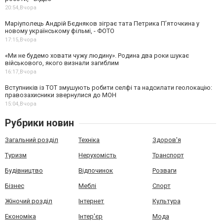
20:54,
Вчора
Маріуполець Андрій Бєдняков зіграє тата Петрика П’яточкина у
новому українському фільмі, - ФОТО
17:15,
Вчора
«Ми не будемо ховати чужу людину». Родина два роки шукає
військового, якого визнали загиблим
16:17,
Вчора
Вступників із ТОТ змушують робити селфі та надсилати геолокацію:
правозахисники звернулися до МОН
15:04,
Вчора
Рубрики новин
Загальний розділ
Техніка
Здоров'я
Туризм
Нерухомість
Транспорт
Будівництво
Відпочинок
Розваги
Бізнес
Меблі
Спорт
Жіночий розділ
Інтернет
Культура
Економіка
Інтер'єр
Мода