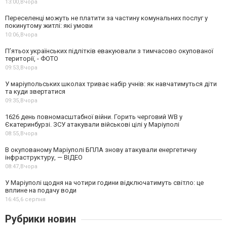
13:00,
Вчора
Переселенці можуть не платити за частину комунальних послуг у
покинутому житлі: які умови
10:06,
Вчора
П’ятьох українських підлітків евакуювали з тимчасово окупованої
території, - ФОТО
09:53,
Вчора
У маріупольських школах триває набір учнів: як навчатимуться діти
та куди звертатися
09:35,
Вчора
1626 день повномасштабної війни. Горить черговий WB у
Єкатеринбурзі. ЗСУ атакували військові цілі у Маріуполі
08:55,
Вчора
В окупованому Маріуполі БПЛА знову атакували енергетичну
інфраструктуру, — ВІДЕО
08:47,
Вчора
У Маріуполі щодня на чотири години відключатимуть світло: це
вплине на подачу води
16:45,
6 серпня
Рубрики новин