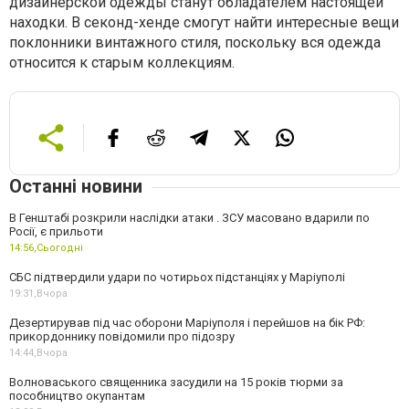
дизайнерской одежды станут обладателем настоящей
находки. В секонд-хенде смогут найти интересные вещи
поклонники винтажного стиля, поскольку вся одежда
относится к старым коллекциям.
Останні новини
В Генштабі розкрили наслідки атаки . ЗСУ масовано вдарили по
Росії, є прильоти
14:56,
Сьогодні
СБС підтвердили удари по чотирьох підстанціях у Маріуполі
19:31,
Вчора
Дезертирував під час оборони Маріуполя і перейшов на бік РФ:
прикордоннику повідомили про підозру
14:44,
Вчора
Волноваського священника засудили на 15 років тюрми за
пособництво окупантам