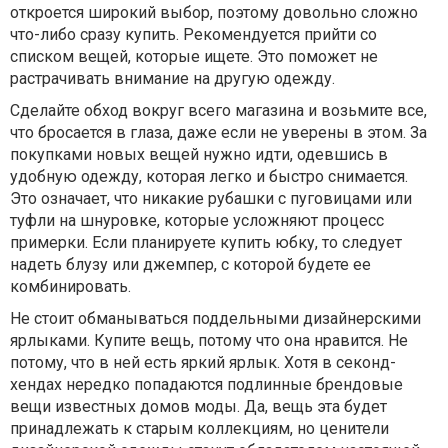
откроется широкий выбор, поэтому довольно сложно
что-либо сразу купить. Рекомендуется прийти со
списком вещей, которые ищете. Это поможет не
растрачивать внимание на другую одежду.
Сделайте обход вокруг всего магазина и возьмите все,
что бросается в глаза, даже если не уверены в этом. За
покупками новых вещей нужно идти, одевшись в
удобную одежду, которая легко и быстро снимается.
Это означает, что никакие рубашки с пуговицами или
туфли на шнуровке, которые усложняют процесс
примерки. Если планируете купить юбку, то следует
надеть блузу или джемпер, с которой будете ее
комбинировать.
Не стоит обманываться поддельными дизайнерскими
ярлыками. Купите вещь, потому что она нравится. Не
потому, что в ней есть яркий ярлык. Хотя в секонд-
хендах нередко попадаются подлинные брендовые
вещи известных домов моды. Да, вещь эта будет
принадлежать к старым коллекциям, но ценители