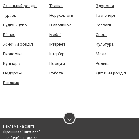
Загальний розділ
Техніка
Здоров'я
Туризм
Нерухомість
Транспорт
Будівництво
Відпочинок
Розваги
Бізнес
Меблі
Спорт
Жіночий розділ
Інтернет
Культура
Економіка
Інтер'єр
Мода
Кулінарія
Послуги
Родина
Подорожі
Робота
Дитячий розділ
Реклама
Реклама на сайті
Франшиза "CitySites"
+38 (096) 91 303 68