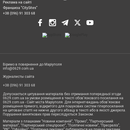
Реклама на сайті
Франшиза "CitySites"
+38 (096) 91 303 68
Віримо в повернення до Маріуполя
info@0629.com.ua
Журналисты сайта
+38 (096) 91 303 68
Допускається цитування матеріалів без отримання попередньої згоди
0629.com.ua за умови розміщення в тексті обов'язкового посилання на
0629.com.ua - Сайт міста Маріуполя. Для інтернет-видань обов'язкове
розміщення прямого, відкритого для пошукових систем гіперпосилання
на цитовані статті не нижче другого абзацу в тексті або в якості джерела.
Порушення виняткових прав переслідується Законом.
Матеріали з плашками "Новини компаній", "Промо", "Партнерський
матеріал", "Партнерський спецпроєкт", "Політичні новини", "Пресреліз",
"PR", "Офіційно", "Політична реклама" публікуються на правах реклами.