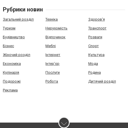
Рубрики новин
Загальний розділ
Техніка
Здоров'я
Туризм
Нерухомість
Транспорт
Будівництво
Відпочинок
Розваги
Бізнес
Меблі
Спорт
Жіночий розділ
Інтернет
Культура
Економіка
Інтер'єр
Мода
Кулінарія
Послуги
Родина
Подорожі
Робота
Дитячий розділ
Реклама