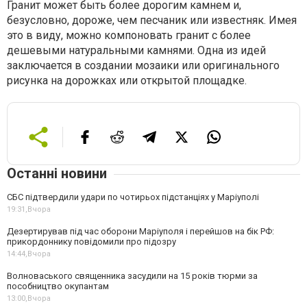
Гранит может быть более дорогим камнем и,
безусловно, дороже, чем песчаник или известняк. Имея
это в виду, можно компоновать гранит с более
дешевыми натуральными камнями. Одна из идей
заключается в создании мозаики или оригинального
рисунка на дорожках или открытой площадке.
Останні новини
СБС підтвердили удари по чотирьох підстанціях у Маріуполі
19:31,
Вчора
Дезертирував під час оборони Маріуполя і перейшов на бік РФ:
прикордоннику повідомили про підозру
14:44,
Вчора
Волноваського священника засудили на 15 років тюрми за
пособництво окупантам
13:00,
Вчора