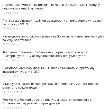
Переселенці можуть не платити за частину комунальних послуг у
покинутому житлі: які умови
10:06,
Вчора
П’ятьох українських підлітків евакуювали з тимчасово окупованої
території, - ФОТО
09:53,
Вчора
У маріупольських школах триває набір учнів: як навчатимуться діти
та куди звертатися
09:35,
Вчора
1626 день повномасштабної війни. Горить черговий WB у
Єкатеринбурзі. ЗСУ атакували військові цілі у Маріуполі
08:55,
Вчора
В окупованому Маріуполі БПЛА знову атакували енергетичну
інфраструктуру, — ВІДЕО
08:47,
Вчора
У Маріуполі щодня на чотири години відключатимуть світло: це
вплине на подачу води
16:45,
6 серпня
Російські військові розстріляли українського полоненого у
Волноваському районі, — прокуратура
16:27,
6 серпня