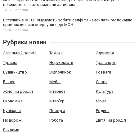
військового, якого визнали загиблим
16:17,
5 серпня
Вступників із ТОТ змушують робити селфі та надсилати геолокацію:
правозахисники звернулися до МОН
15:04,
5 серпня
Рубрики новин
Загальний розділ
Техніка
Здоров'я
Туризм
Нерухомість
Транспорт
Будівництво
Відпочинок
Розваги
Бізнес
Меблі
Спорт
Жіночий розділ
Інтернет
Культура
Економіка
Інтер'єр
Мода
Кулінарія
Послуги
Родина
Подорожі
Робота
Дитячий розділ
Реклама