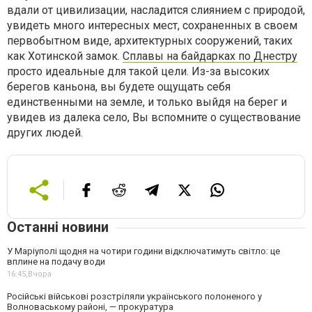
вдали от цивилизации, насладится слиянием с природой,
увидеть много интересных мест, сохраненных в своем
первобытном виде, архитектурных сооружений, таких
как Хотинской замок.
Сплавы на байдарках по Днестру
просто идеальные для такой цели. Из-за высоких
берегов каньона, вы будете ощущать себя
единственными на земле, и только выйдя на берег и
увидев из далека село, Вы вспомните о существование
других людей.
Останні новини
У Маріуполі щодня на чотири години відключатимуть світло: це
вплине на подачу води
16:45,
Вчора
Російські військові розстріляли українського полоненого у
Волноваському районі, — прокуратура