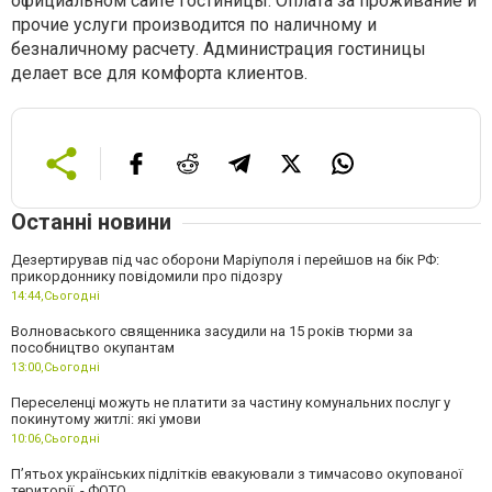
официальном сайте гостиницы. Оплата за проживание и
прочие услуги производится по наличному и
безналичному расчету. Администрация гостиницы
делает все для комфорта клиентов.
Останні новини
Дезертирував під час оборони Маріуполя і перейшов на бік РФ:
прикордоннику повідомили про підозру
14:44,
Сьогодні
Волноваського священника засудили на 15 років тюрми за
пособництво окупантам
13:00,
Сьогодні
Переселенці можуть не платити за частину комунальних послуг у
покинутому житлі: які умови
10:06,
Сьогодні
П’ятьох українських підлітків евакуювали з тимчасово окупованої
території, - ФОТО