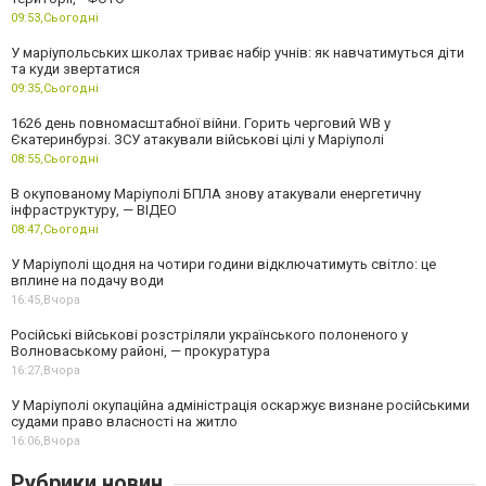
09:53,
Сьогодні
У маріупольських школах триває набір учнів: як навчатимуться діти
та куди звертатися
09:35,
Сьогодні
1626 день повномасштабної війни. Горить черговий WB у
Єкатеринбурзі. ЗСУ атакували військові цілі у Маріуполі
08:55,
Сьогодні
В окупованому Маріуполі БПЛА знову атакували енергетичну
інфраструктуру, — ВІДЕО
08:47,
Сьогодні
У Маріуполі щодня на чотири години відключатимуть світло: це
вплине на подачу води
16:45,
Вчора
Російські військові розстріляли українського полоненого у
Волноваському районі, — прокуратура
16:27,
Вчора
У Маріуполі окупаційна адміністрація оскаржує визнане російськими
судами право власності на житло
16:06,
Вчора
Рубрики новин