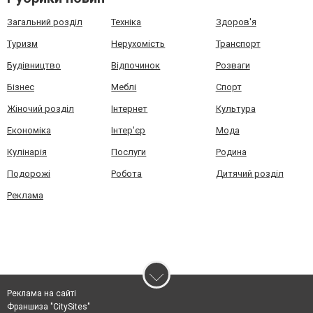
Загальний розділ
Техніка
Здоров'я
Туризм
Нерухомість
Транспорт
Будівництво
Відпочинок
Розваги
Бізнес
Меблі
Спорт
Жіночий розділ
Інтернет
Культура
Економіка
Інтер'єр
Мода
Кулінарія
Послуги
Родина
Подорожі
Робота
Дитячий розділ
Реклама
Реклама на сайті
Франшиза "CitySites"