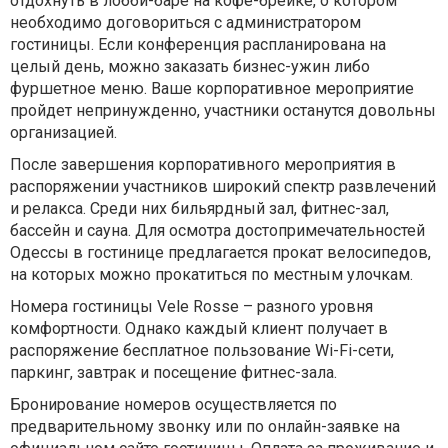
отдохнуть в лобби-баре на кофе-брейке, о котором
необходимо договориться с администратором
гостиницы. Если конференция распланирована на
целый день, можно заказать бизнес-ужин либо
фуршетное меню. Ваше корпоративное мероприятие
пройдет непринужденно, участники останутся довольны
организацией.
После завершения корпоративного мероприятия в
распоряжении участников широкий спектр развлечений
и релакса. Среди них бильярдный зал, фитнес-зал,
бассейн и сауна. Для осмотра достопримечательностей
Одессы в гостинице предлагается прокат велосипедов,
на которых можно прокатиться по местным улочкам.
Номера гостиницы Vele Rosse – разного уровня
комфортности. Однако каждый клиент получает в
распоряжение бесплатное пользование Wi-Fi-сети,
паркинг, завтрак и посещение фитнес-зала.
Бронирование номеров осуществляется по
предварительному звонку или по онлайн-заявке на