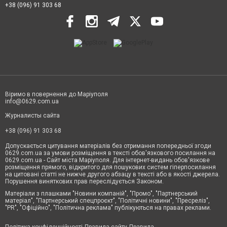
+38 (096) 91 303 68
Віримо в повернення до Маріуполя
info@0629.com.ua
Журналисты сайта
+38 (096) 91 303 68
Допускається цитування матеріалів без отримання попередньої згоди
0629.com.ua за умови розміщення в тексті обов'язкового посилання на
0629.com.ua - Сайт міста Маріуполя. Для інтернет-видань обов'язкове
розміщення прямого, відкритого для пошукових систем гіперпосилання
на цитовані статті не нижче другого абзацу в тексті або в якості джерела.
Порушення виняткових прав переслідується Законом.
Матеріали з плашками "Новини компаній", "Промо", "Партнерський
матеріал", "Партнерський спецпроєкт", "Політичні новини", "Пресреліз",
"PR", "Офіційно", "Політична реклама" публікуються на правах реклами.