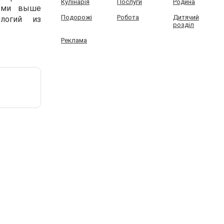
Кулінарія
Послуги
Родина
тыми выше
Подорожі
Робота
Дитячий
логий из
розділ
Реклама