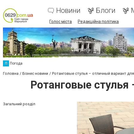
Новини
Блоги
Голос міста
Редакційна політика
П
Погода
Головна
Бізнес новини
Ротанговые стулья – отличный вариант дл
Ротанговые стулья 
Загальний розділ