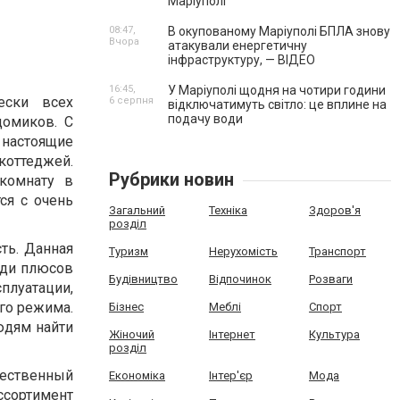
Маріуполі
08:47,
В окупованому Маріуполі БПЛА знову
Вчора
атакували енергетичну
інфраструктуру, — ВІДЕО
16:45,
У Маріуполі щодня на чотири години
ески всех
6 серпня
відключатимуть світло: це вплине на
подачу води
домиков. С
настоящие
коттеджей.
Рубрики новин
 комнату в
ся с очень
Загальний
Техніка
Здоров'я
розділ
ть. Данная
Туризм
Нерухомість
Транспорт
еди плюсов
Будівництво
Відпочинок
Розваги
плуатации,
го режима.
Бізнес
Меблі
Спорт
юдям найти
Жіночий
Інтернет
Культура
розділ
чественный
Економіка
Інтер'єр
Мода
сортимент