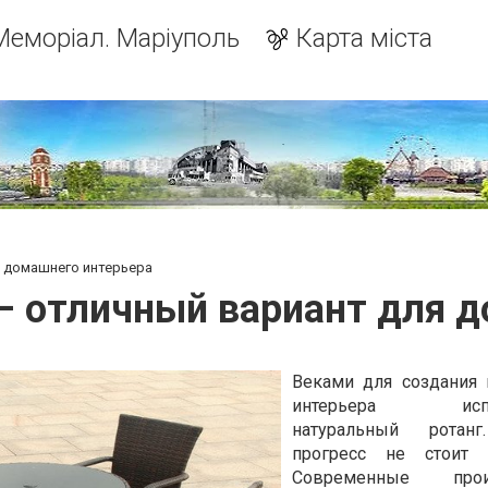
Меморіал. Маріуполь
Карта міста
я домашнего интерьера
– отличный вариант для 
Веками для создания
интерьера испол
натуральный ротан
прогресс не стоит 
Современные произ