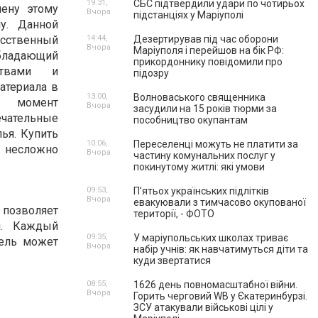
19:31,
СБС підтвердили удари по чотирьох
мену этому
Вчора
підстанціях у Маріуполі
лу. Данной
сственный
14:44,
Дезертирував під час оборони
Вчора
Маріуполя і перейшов на бік РФ:
бладающий
прикордоннику повідомили про
ствами и
підозру
материала в
13:00,
Волноваського священника
момент
Вчора
засудили на 15 років тюрми за
ечательные
пособництво окупантам
лья. Купить
10:06,
Переселенці можуть не платити за
м несложно
Вчора
частину комунальних послуг у
покинутому житлі: які умови
09:53,
П’ятьох українських підлітків
Вчора
евакуювали з тимчасово окупованої
позволяет
території, - ФОТО
и. Каждый
09:35,
У маріупольських школах триває
бель может
Вчора
набір учнів: як навчатимуться діти та
куди звертатися
08:55,
1626 день повномасштабної війни.
Вчора
Горить черговий WB у Єкатеринбурзі.
ЗСУ атакували військові цілі у