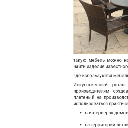
такую мебель можно н
найти изделия известног
Где используются мебель
Искусственный ротан
производителям созда
плетеный на производс
использоваться практич
в интерьерах домов
на территории летн