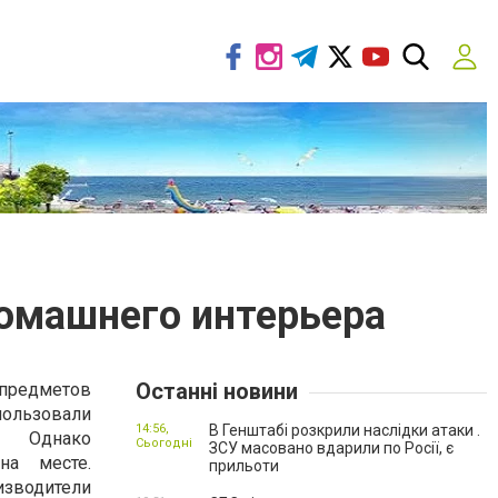
домашнего интерьера
Останні новини
 предметов
ьзовали
14:56,
В Генштабі розкрили наслідки атаки .
г. Однако
Сьогодні
ЗСУ масовано вдарили по Росії, є
на месте.
прильоти
водители