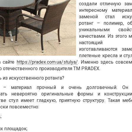
создали отличную за
интересному материа
заменой стал иску
ротанг – полимер, о
уникальными свой
качествами. Из этого 
настоящий 
изготавливаются зам
плетеные кресла и сту
а сайте
https://pradex.com.ua/stulya/
. Именно здесь совсе
о отечественного производителя ТМ PRADEX.
 из искусственного ротанга?
г – материал прочный и очень долговечный. Он 
вать невероятно оригинальные формы и конструкци
тве стул имеет гладкую, приятную структуру. Такая ме
ески повсеместно:
;
их площадок;