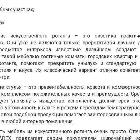
бных участках;
ах.
из искусственного ротанга – это экзотика практич
в. Они уже не являются только прерогативой дачных 
едметов интерьера известные дизайнеры создают 
 такой мебелью гостиные комнаты городских квартир и 
ротанга, помогают превратить унылую и стандартную
иля и вкуса. Их классический вариант отлично сочетает
три.
 стулья – это презентабельность, красота и комфортнос
 комплексом положительных качеств и преимуществ. Ср
ует упомянуть изящество исполнения, долгий срок экс
 устойчивость к влаге и резким перепадам температурно
делей подобной продукции помогает заинтересованным л
 в любой интерьер помещения.
ь мебель из искусственного ротанга очень просто. Оте
ADEX предлагает своим покупателям широчайший ас