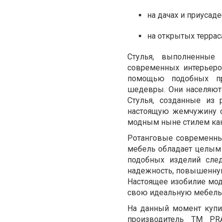
на дачах и приусаде
на открытых террас
Стулья, выполненные 
современных интерьеро
помощью подобных пр
шедевры. Они населяют
Стулья, созданные из 
настоящую жемчужину ст
модным ныне стилем кан
Ротанговые современные
мебель обладает целым
подобных изделий след
надежность, повышенную
Настоящее изобилие мо
свою идеальную мебель
На данный момент купит
производитель ТМ PR