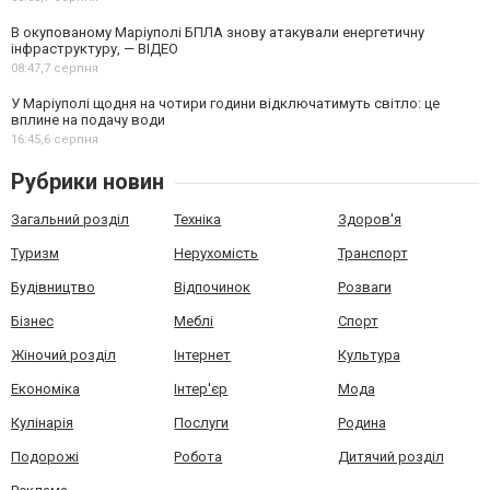
В окупованому Маріуполі БПЛА знову атакували енергетичну
інфраструктуру, — ВІДЕО
08:47,
7 серпня
У Маріуполі щодня на чотири години відключатимуть світло: це
вплине на подачу води
16:45,
6 серпня
Рубрики новин
Загальний розділ
Техніка
Здоров'я
Туризм
Нерухомість
Транспорт
Будівництво
Відпочинок
Розваги
Бізнес
Меблі
Спорт
Жіночий розділ
Інтернет
Культура
Економіка
Інтер'єр
Мода
Кулінарія
Послуги
Родина
Подорожі
Робота
Дитячий розділ