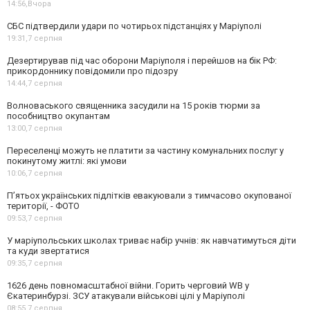
14:56,
Вчора
СБС підтвердили удари по чотирьох підстанціях у Маріуполі
19:31,
7 серпня
Дезертирував під час оборони Маріуполя і перейшов на бік РФ:
прикордоннику повідомили про підозру
14:44,
7 серпня
Волноваського священника засудили на 15 років тюрми за
пособництво окупантам
13:00,
7 серпня
Переселенці можуть не платити за частину комунальних послуг у
покинутому житлі: які умови
10:06,
7 серпня
П’ятьох українських підлітків евакуювали з тимчасово окупованої
території, - ФОТО
09:53,
7 серпня
У маріупольських школах триває набір учнів: як навчатимуться діти
та куди звертатися
09:35,
7 серпня
1626 день повномасштабної війни. Горить черговий WB у
Єкатеринбурзі. ЗСУ атакували військові цілі у Маріуполі
08:55,
7 серпня