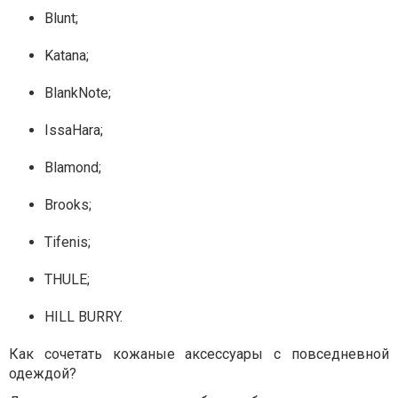
Blunt;
Katаna;
BlankNоte;
IssaHara;
Blаmond;
Brооks;
Tifеnis;
THULЕ;
HILL BURRY.
Как сочетать кожаные аксессуары с повседневной
одеждой?