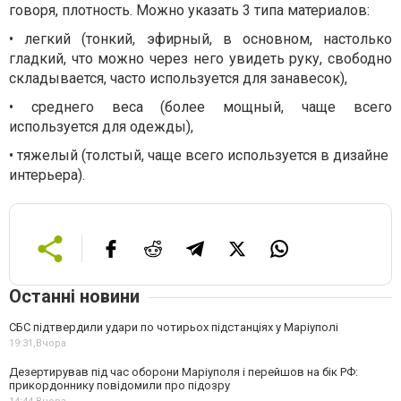
говоря, плотность. Можно указать 3 типа материалов:
• легкий (тонкий, эфирный, в основном, настолько
гладкий, что можно через него увидеть руку, свободно
складывается, часто используется для занавесок),
• среднего веса (более мощный, чаще всего
используется для одежды),
• тяжелый (толстый, чаще всего используется в дизайне
интерьера).
Останні новини
СБС підтвердили удари по чотирьох підстанціях у Маріуполі
19:31,
Вчора
Дезертирував під час оборони Маріуполя і перейшов на бік РФ:
прикордоннику повідомили про підозру