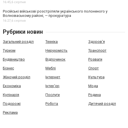
16:45,
6 серпня
Російські військові розстріляли українського полоненого у
Волноваському районі, — прокуратура
16:27,
6 серпня
Рубрики новин
Загальний розділ
Техніка
Здоров'я
Туризм
Нерухомість
Транспорт
Будівництво
Відпочинок
Розваги
Бізнес
Меблі
Спорт
Жіночий розділ
Інтернет
Культура
Економіка
Інтер'єр
Мода
Кулінарія
Послуги
Родина
Подорожі
Робота
Дитячий розділ
Реклама