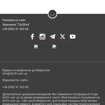
Реклама на сайті
Франшиза "CitySites"
+38 (096) 91 303 68
Віримо в повернення до Маріуполя
info@0629.com.ua
Журналисты сайта
+38 (096) 91 303 68
Допускається цитування матеріалів без отримання попередньої згоди
0629.com.ua за умови розміщення в тексті обов'язкового посилання на
0629.com.ua - Сайт міста Маріуполя. Для інтернет-видань обов'язкове
розміщення прямого, відкритого для пошукових систем гіперпосилання