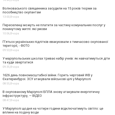
14:44,
Вчора
Волноваського священника засудили на 15 років тюрми за
пособництво окупантам
13:00,
Вчора
Переселенці можуть не платити за частину комунальних послуг у
покинутому житлі: які умови
10:06,
Вчора
П’ятьох українських підлітків евакуювали з тимчасово окупованої
території, - ФОТО
09:53,
Вчора
У маріупольських школах триває набір учнів: як навчатимуться діти
та куди звертатися
09:35,
Вчора
1626 день повномасштабної війни. Горить черговий WB у
Єкатеринбурзі. ЗСУ атакували військові цілі у Маріуполі
08:55,
Вчора
В окупованому Маріуполі БПЛА знову атакували енергетичну
інфраструктуру, — ВІДЕО
08:47,
Вчора
У Маріуполі щодня на чотири години відключатимуть світло: це
вплине на подачу води