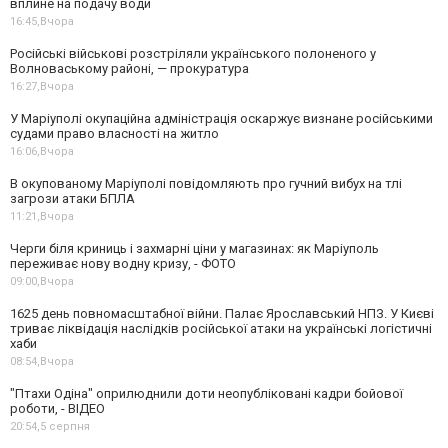
вплине на подачу води
16:45,
Вчора
Російські військові розстріляли українського полоненого у
Волноваському районі, — прокуратура
16:27,
Вчора
У Маріуполі окупаційна адміністрація оскаржує визнане російськими
судами право власності на житло
16:06,
Вчора
В окупованому Маріуполі повідомляють про гучний вибух на тлі
загрози атаки БПЛА
11:21,
Вчора
Черги біля криниць і захмарні ціни у магазинах: як Маріуполь
переживає нову водну кризу, - ФОТО
09:00,
Вчора
1625 день повномасштабної війни. Палає Ярославський НПЗ. У Києві
триває ліквідація наслідків російської атаки на українські логістичні
хаби
08:54,
Вчора
"Птахи Одіна" оприлюднили доти неопубліковані кадри бойової
роботи, - ВІДЕО
20:54,
5 серпня