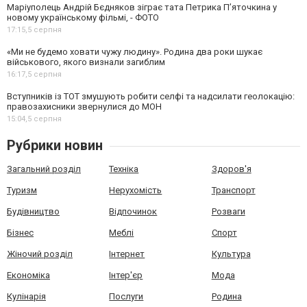
Маріуполець Андрій Бєдняков зіграє тата Петрика П’яточкина у
новому українському фільмі, - ФОТО
17:15,
5 серпня
«Ми не будемо ховати чужу людину». Родина два роки шукає
військового, якого визнали загиблим
16:17,
5 серпня
Вступників із ТОТ змушують робити селфі та надсилати геолокацію:
правозахисники звернулися до МОН
15:04,
5 серпня
Рубрики новин
Загальний розділ
Техніка
Здоров'я
Туризм
Нерухомість
Транспорт
Будівництво
Відпочинок
Розваги
Бізнес
Меблі
Спорт
Жіночий розділ
Інтернет
Культура
Економіка
Інтер'єр
Мода
Кулінарія
Послуги
Родина