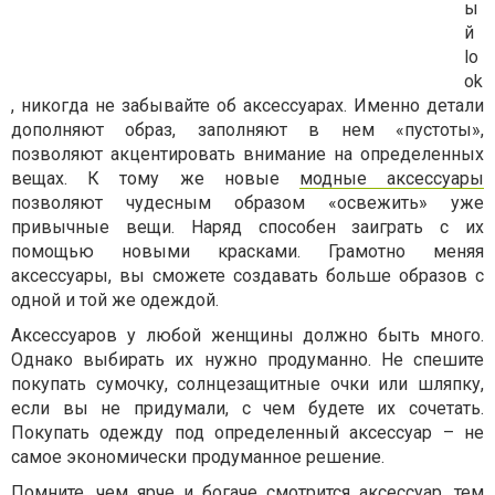
ы
й
lo
ok
, никогда не забывайте об аксессуарах. Именно детали
дополняют образ, заполняют в нем «пустоты»,
позволяют акцентировать внимание на определенных
вещах. К тому же новые
модные аксессуары
позволяют чудесным образом «освежить» уже
привычные вещи. Наряд способен заиграть с их
помощью новыми красками. Грамотно меняя
аксессуары, вы сможете создавать больше образов с
одной и той же одеждой.
Аксессуаров у любой женщины должно быть много.
Однако выбирать их нужно продуманно. Не спешите
покупать сумочку, солнцезащитные очки или шляпку,
если вы не придумали, с чем будете их сочетать.
Покупать одежду под определенный аксессуар – не
самое экономически продуманное решение.
Помните, чем ярче и богаче смотрится аксессуар, тем