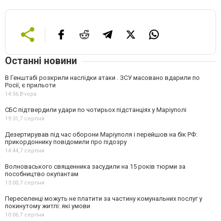
Останні новини
В Генштабі розкрили наслідки атаки . ЗСУ масовано вдарили по
Росії, є прильоти
14:56,
Вчора
СБС підтвердили удари по чотирьох підстанціях у Маріуполі
19:31,
7 серпня
Дезертирував під час оборони Маріуполя і перейшов на бік РФ:
прикордоннику повідомили про підозру
14:44,
7 серпня
Волноваського священника засудили на 15 років тюрми за
пособництво окупантам
13:00,
7 серпня
Переселенці можуть не платити за частину комунальних послуг у
покинутому житлі: які умови
10:06,
7 серпня