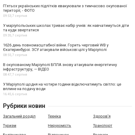
П’ятьох українських підлітків евакуювали з тимчасово окупованої
території, - ФОТО
09:53,
7 серпня
У маріупольських школах триває набір учнів: як навчатимуться діти
та куди звертатися
09:35,
7 серпня
1626 день повномасштабної війни. Горить черговий WB у
Єкатеринбурзі. ЗСУ атакували військові цілі у Маріуполі
08:55,
7 серпня
В окупованому Маріуполі БПЛА знову атакували енергетичну
інфраструктуру, — ВІДЕО
08:47,
7 серпня
У Маріуполі щодня на чотири години відключатимуть світло: це
вплине на подачу води
16:45,
6 серпня
Рубрики новин
Загальний розділ
Техніка
Здоров'я
Туризм
Нерухомість
Транспорт
Будівництво
Відпочинок
Розваги