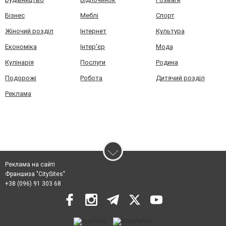
Бізнес
Меблі
Спорт
Жіночий розділ
Інтернет
Культура
Економіка
Інтер'єр
Мода
Кулінарія
Послуги
Родина
Подорожі
Робота
Дитячий розділ
Реклама
Реклама на сайті
Франшиза "CitySites"
+38 (096) 91 303 68